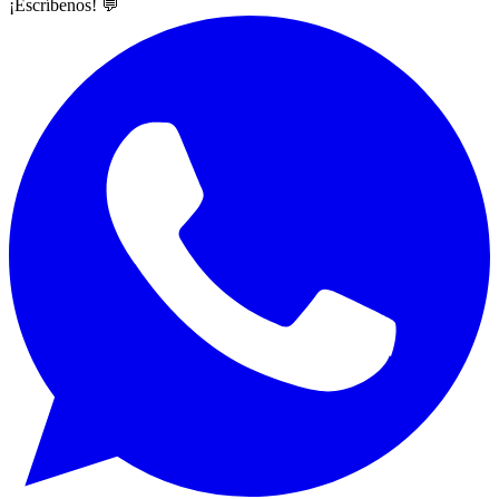
¡Escríbenos! 💬