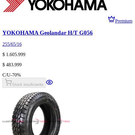
Premium
YOKOHAMA Geolandar H/T G056
255/65/16
$ 1.605.999
$ 483.999
C/U
-
70
%
Stock insuficiente