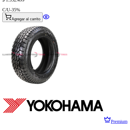
C/U
-
35
%
Agregar al carrito
Premium