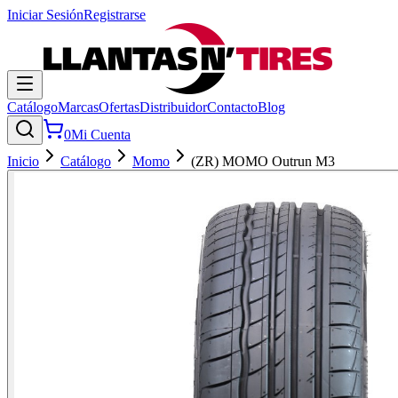
Iniciar Sesión
Registrarse
Catálogo
Marcas
Ofertas
Distribuidor
Contacto
Blog
0
Mi Cuenta
Inicio
Catálogo
Momo
(ZR) MOMO Outrun M3