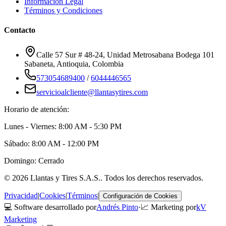
Información Legal
Términos y Condiciones
Contacto
Calle 57 Sur # 48-24, Unidad Metrosabana Bodega 101
Sabaneta
,
Antioquia
, Colombia
573054689400
/
6044446565
servicioalcliente@llantasytires.com
Horario de atención:
Lunes - Viernes: 8:00 AM - 5:30 PM
Sábado: 8:00 AM - 12:00 PM
Domingo: Cerrado
©
2026
Llantas y Tires S.A.S.
. Todos los derechos reservados.
Privacidad
|
Cookies
|
Términos
|
Configuración de Cookies
💻 Software desarrollado por
Andrés Pinto
·
📈 Marketing por
kV
Marketing