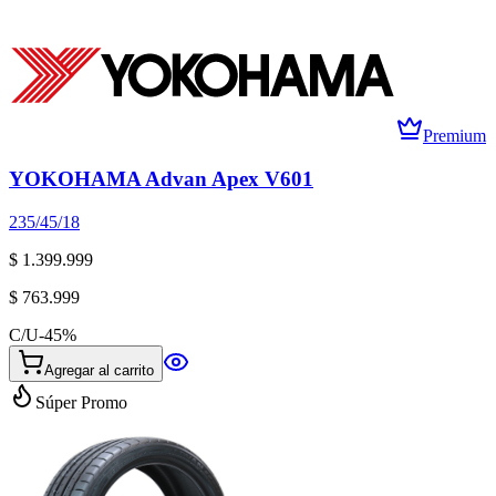
Premium
YOKOHAMA Advan Apex V601
235/45/18
$ 1.399.999
$ 763.999
C/U
-
45
%
Agregar al carrito
Súper Promo