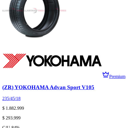
Premium
(ZR) YOKOHAMA Advan Sport V105
235/45/18
$ 1.882.999
$ 293.999
C/U
-
84
%