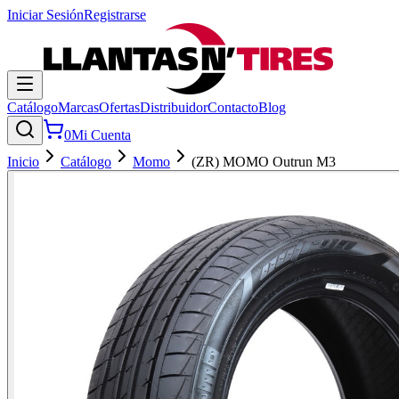
Iniciar Sesión
Registrarse
Catálogo
Marcas
Ofertas
Distribuidor
Contacto
Blog
0
Mi Cuenta
Inicio
Catálogo
Momo
(ZR) MOMO Outrun M3