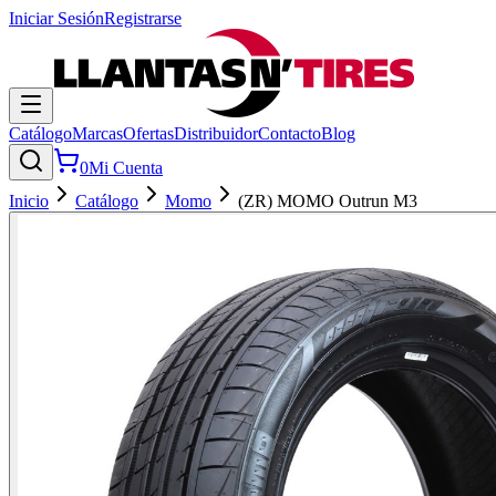
Iniciar Sesión
Registrarse
Catálogo
Marcas
Ofertas
Distribuidor
Contacto
Blog
0
Mi Cuenta
Inicio
Catálogo
Momo
(ZR) MOMO Outrun M3