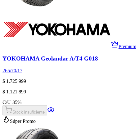
Premium
YOKOHAMA Geolandar A/T4 G018
265/70/17
$ 1.725.999
$ 1.121.899
C/U
-
35
%
Stock insuficiente
Súper Promo