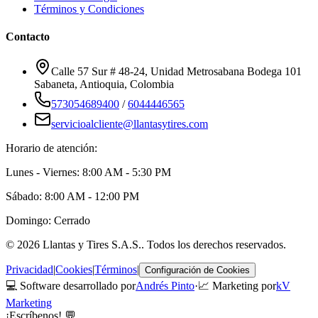
Términos y Condiciones
Contacto
Calle 57 Sur # 48-24, Unidad Metrosabana Bodega 101
Sabaneta
,
Antioquia
, Colombia
573054689400
/
6044446565
servicioalcliente@llantasytires.com
Horario de atención:
Lunes - Viernes: 8:00 AM - 5:30 PM
Sábado: 8:00 AM - 12:00 PM
Domingo: Cerrado
©
2026
Llantas y Tires S.A.S.
. Todos los derechos reservados.
Privacidad
|
Cookies
|
Términos
|
Configuración de Cookies
💻 Software desarrollado por
Andrés Pinto
·
📈 Marketing por
kV
Marketing
¡Escríbenos! 💬