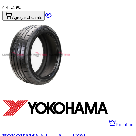
C/U
-
49
%
Agregar al carrito
Premium