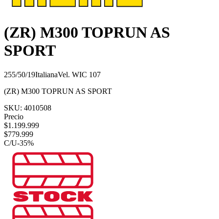
(ZR) M300 TOPRUN AS
SPORT
255/50/19
Italiana
Vel.
W
IC
107
(ZR) M300 TOPRUN AS SPORT
SKU:
4010508
Precio
$
1.199.999
$
779.999
C/U
-
35
%