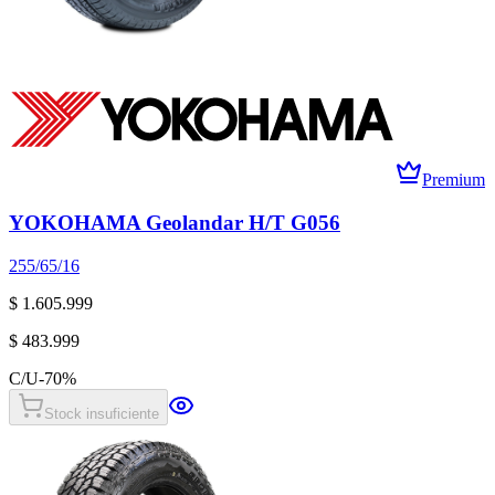
Premium
YOKOHAMA Geolandar H/T G056
255/65/16
$ 1.605.999
$ 483.999
C/U
-
70
%
Stock insuficiente