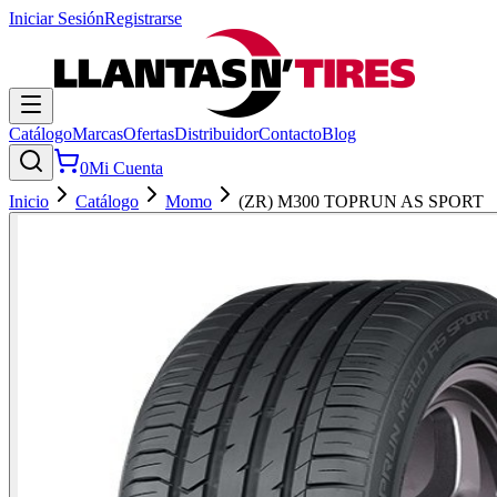
Iniciar Sesión
Registrarse
Catálogo
Marcas
Ofertas
Distribuidor
Contacto
Blog
0
Mi Cuenta
Inicio
Catálogo
Momo
(ZR) M300 TOPRUN AS SPORT