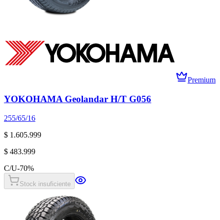
Premium
YOKOHAMA Geolandar H/T G056
255/65/16
$ 1.605.999
$ 483.999
C/U
-
70
%
Stock insuficiente