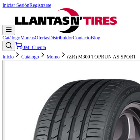
Iniciar Sesión
Registrarse
Catálogo
Marcas
Ofertas
Distribuidor
Contacto
Blog
0
Mi Cuenta
Inicio
Catálogo
Momo
(ZR) M300 TOPRUN AS SPORT