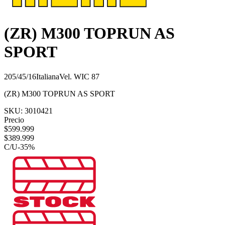
(ZR) M300 TOPRUN AS
SPORT
205/45/16
Italiana
Vel.
W
IC
87
(ZR) M300 TOPRUN AS SPORT
SKU:
3010421
Precio
$
599.999
$
389.999
C/U
-
35
%