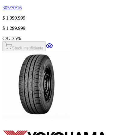
305/70/16
$ 1.999.999
$ 1.299.999
C/U
-
35
%
Stock insuficiente