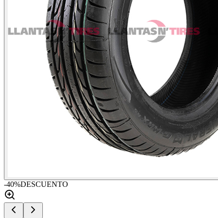
-
40
%
DESCUENTO