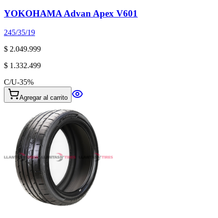
YOKOHAMA Advan Apex V601
245/35/19
$ 2.049.999
$ 1.332.499
C/U
-
35
%
Agregar al carrito