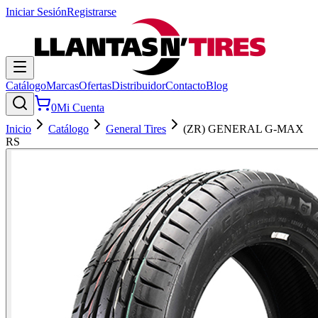
Iniciar Sesión
Registrarse
Catálogo
Marcas
Ofertas
Distribuidor
Contacto
Blog
0
Mi Cuenta
Inicio
Catálogo
General Tires
(ZR) GENERAL G-MAX
RS