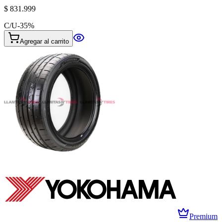
$ 831.999
C/U
-
35
%
Agregar al carrito
Premium