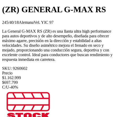
(ZR) GENERAL G-MAX RS
245/40/18
Alemana
Vel.
Y
IC
97
La General G-MAX RS (ZR) es una llanta ultra high performance
para autos deportivos y de alto desempeño, diseñada para ofrecer
máximo agarre, precisión en la dirección y estabilidad a altas
velocidades. Su diseño asimétrico mejora el frenado en seco y
mojado, proporcionando una conducción segura, deportiva y con
excelente control. Ideal para conductores que buscan rendimiento y
respuesta inmediata en carretera.
SKU:
9260602
Precio
$
1.162.999
$
697.799
C/U
-
40
%