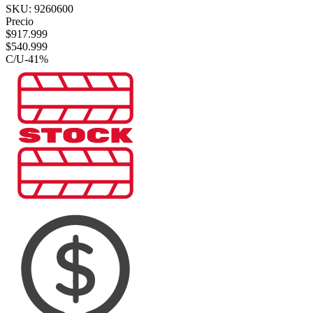
SKU:
9260600
Precio
$
917.999
$
540.999
C/U
-
41
%