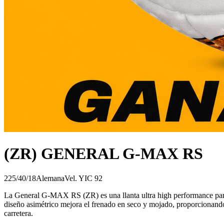
(ZR) GENERAL G-MAX RS
225/40/18
Alemana
Vel.
Y
IC
92
La General G-MAX RS (ZR) es una llanta ultra high performance para a
diseño asimétrico mejora el frenado en seco y mojado, proporcionando
carretera.