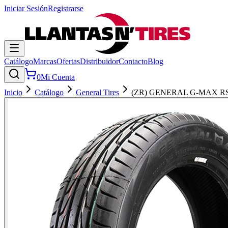
Iniciar Sesión
Registrarse
Catálogo
Marcas
Ofertas
Distribuidor
Contacto
Blog
0
Mi Cuenta
Inicio
Catálogo
General Tires
(ZR) GENERAL G-MAX R