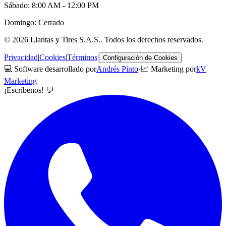
Sábado: 8:00 AM - 12:00 PM
Domingo: Cerrado
©
2026
Llantas y Tires S.A.S.
. Todos los derechos reservados.
Privacidad
|
Cookies
|
Términos
|
Configuración de Cookies
💻 Software desarrollado por
Andrés Pinto
·
📈 Marketing por
kV
Marketing
¡Escríbenos! 💬