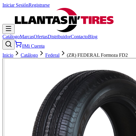
Iniciar Sesión
Registrarse
Catálogo
Marcas
Ofertas
Distribuidor
Contacto
Blog
0
Mi Cuenta
Inicio
Catálogo
Federal
(ZR) FEDERAL Formoza FD2