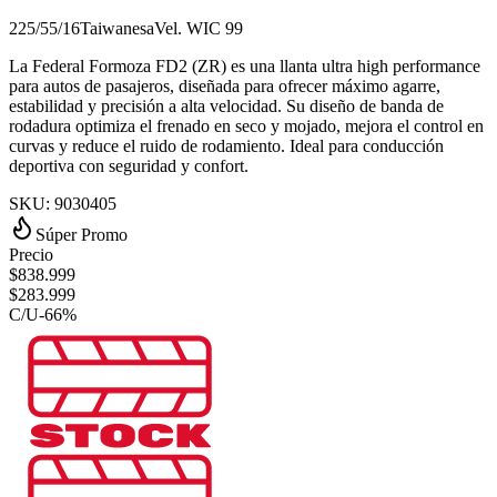
225/55/16
Taiwanesa
Vel.
W
IC
99
La Federal Formoza FD2 (ZR) es una llanta ultra high performance
para autos de pasajeros, diseñada para ofrecer máximo agarre,
estabilidad y precisión a alta velocidad. Su diseño de banda de
rodadura optimiza el frenado en seco y mojado, mejora el control en
curvas y reduce el ruido de rodamiento. Ideal para conducción
deportiva con seguridad y confort.
SKU:
9030405
Súper Promo
Precio
$
838.999
$
283.999
C/U
-
66
%