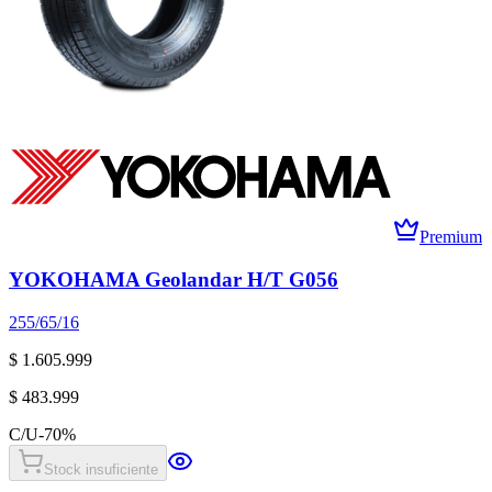
Premium
YOKOHAMA Geolandar H/T G056
255/65/16
$ 1.605.999
$ 483.999
C/U
-
70
%
Stock insuficiente