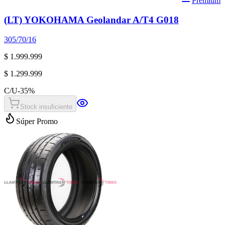
Premium
(LT) YOKOHAMA Geolandar A/T4 G018
305/70/16
$ 1.999.999
$ 1.299.999
C/U
-
35
%
Stock insuficiente
Súper Promo