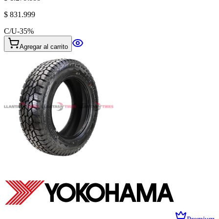
$ 831.999
C/U
-
35
%
Agregar al carrito