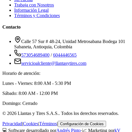
Trabaja con Nosotros
Información Legal
Términos y Condiciones
Contacto
Calle 57 Sur # 48-24, Unidad Metrosabana Bodega 101
Sabaneta
,
Antioquia
, Colombia
573054689400
/
6044446565
servicioalcliente@llantasytires.com
Horario de atención:
Lunes - Viernes: 8:00 AM - 5:30 PM
Sábado: 8:00 AM - 12:00 PM
Domingo: Cerrado
©
2026
Llantas y Tires S.A.S.
. Todos los derechos reservados.
Privacidad
|
Cookies
|
Términos
|
Configuración de Cookies
💻 Software desarrollado por
Andrés Pinto
·
📈 Marketing por
kV