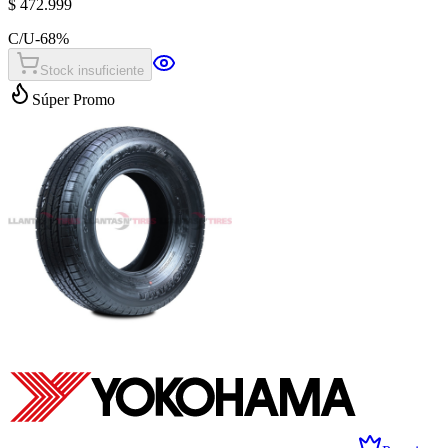
$ 472.999
C/U
-
68
%
Stock insuficiente
Súper Promo