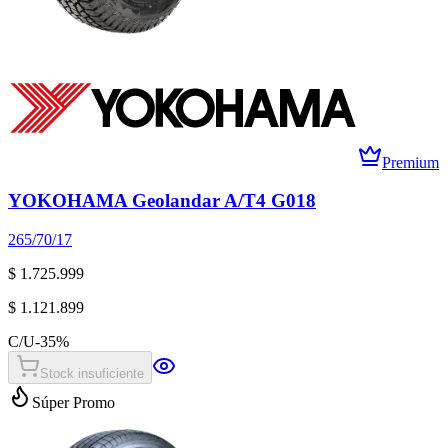
Premium
YOKOHAMA Geolandar A/T4 G018
265/70/17
$ 1.725.999
$ 1.121.899
C/U
-
35
%
Stock insuficiente
Súper Promo