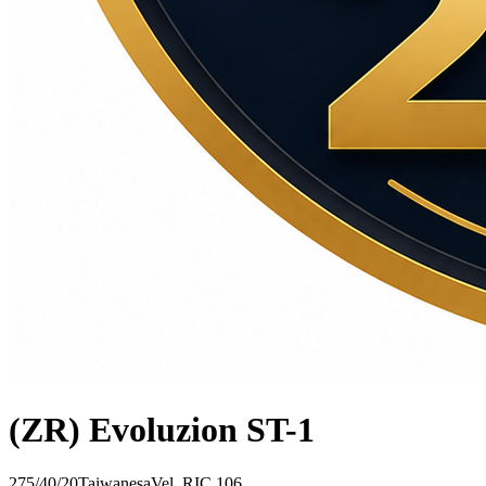
(ZR) Evoluzion ST-1
275/40/20
Taiwanesa
Vel.
R
IC
106