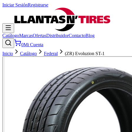
Iniciar Sesión
Registrarse
Catálogo
Marcas
Ofertas
Distribuidor
Contacto
Blog
0
Mi Cuenta
Inicio
Catálogo
Federal
(ZR) Evoluzion ST-1