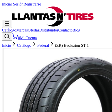
Iniciar Sesión
Registrarse
Catálogo
Marcas
Ofertas
Distribuidor
Contacto
Blog
0
Mi Cuenta
Inicio
Catálogo
Federal
(ZR) Evoluzion ST-1