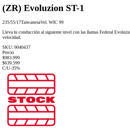
(ZR) Evoluzion ST-1
235/55/17
Taiwanesa
Vel.
W
IC
99
Lleva tu conducción al siguiente nivel con las llantas Federal Evoluzio
velocidad.
SKU:
9040437
Precio
$
983.999
$
639.599
C/U
-
35
%