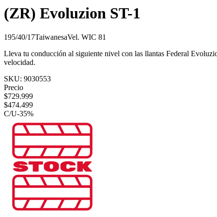
(ZR) Evoluzion ST-1
195/40/17
Taiwanesa
Vel.
W
IC
81
Lleva tu conducción al siguiente nivel con las llantas Federal Evoluzio
velocidad.
SKU:
9030553
Precio
$
729.999
$
474.499
C/U
-
35
%