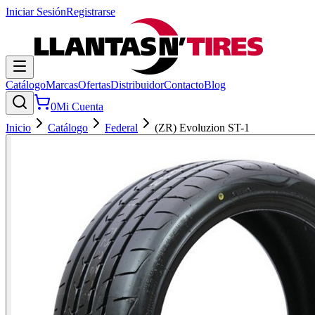
Iniciar Sesión
Registrarse
Catálogo
Marcas
Ofertas
Distribuidor
Contacto
Blog
0
Mi Cuenta
Inicio
Catálogo
Federal
(ZR) Evoluzion ST-1