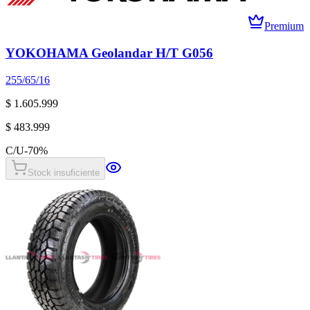
Premium
YOKOHAMA Geolandar H/T G056
255/65/16
$ 1.605.999
$ 483.999
C/U
-
70
%
Stock insuficiente