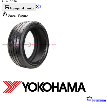
C/U
-
35
%
Agregar al carrito
Súper Promo
Premium