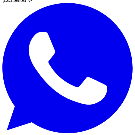
¡Escríbenos! 💬