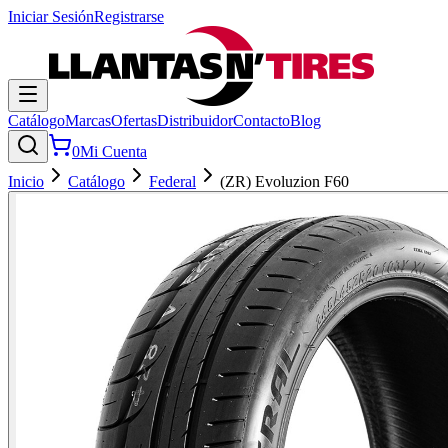
Iniciar Sesión
Registrarse
Catálogo
Marcas
Ofertas
Distribuidor
Contacto
Blog
0
Mi Cuenta
Inicio
Catálogo
Federal
(ZR) Evoluzion F60