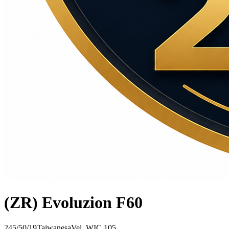
(ZR) Evoluzion F60
245/50/19
Taiwanesa
Vel.
W
IC
105