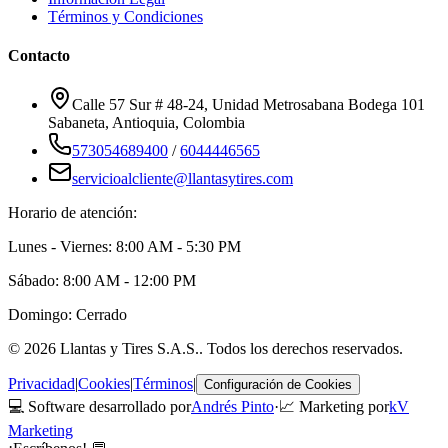
Términos y Condiciones
Contacto
Calle 57 Sur # 48-24, Unidad Metrosabana Bodega 101
Sabaneta
,
Antioquia
, Colombia
573054689400
/
6044446565
servicioalcliente@llantasytires.com
Horario de atención:
Lunes - Viernes: 8:00 AM - 5:30 PM
Sábado: 8:00 AM - 12:00 PM
Domingo: Cerrado
©
2026
Llantas y Tires S.A.S.
. Todos los derechos reservados.
Privacidad
|
Cookies
|
Términos
|
Configuración de Cookies
💻 Software desarrollado por
Andrés Pinto
·
📈 Marketing por
kV
Marketing