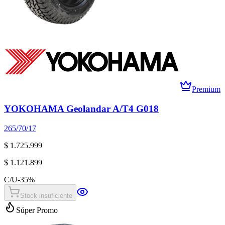
Premium
YOKOHAMA Geolandar A/T4 G018
265/70/17
$ 1.725.999
$ 1.121.899
C/U
-
35
%
Stock insuficiente
Súper Promo