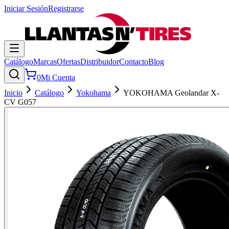
Iniciar Sesión
Registrarse
Catálogo
Marcas
Ofertas
Distribuidor
Contacto
Blog
0
Mi Cuenta
Inicio
Catálogo
Yokohama
YOKOHAMA Geolandar X-
CV G057