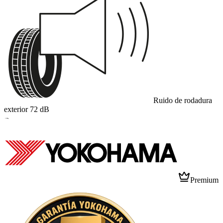
Ruido de rodadura
exterior
72
dB
B
Premium