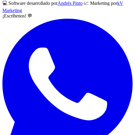
💻 Software desarrollado por
Andrés Pinto
·
📈 Marketing por
kV
Marketing
¡Escríbenos! 💬