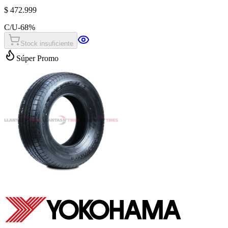
$ 472.999
C/U
-
68
%
Stock insuficiente
Súper Promo