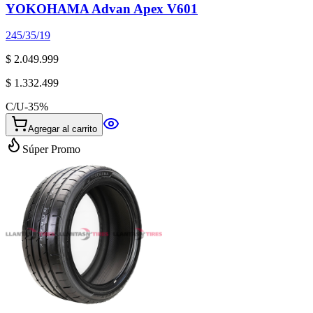
YOKOHAMA Advan Apex V601
245/35/19
$ 2.049.999
$ 1.332.499
C/U
-
35
%
Agregar al carrito
Súper Promo