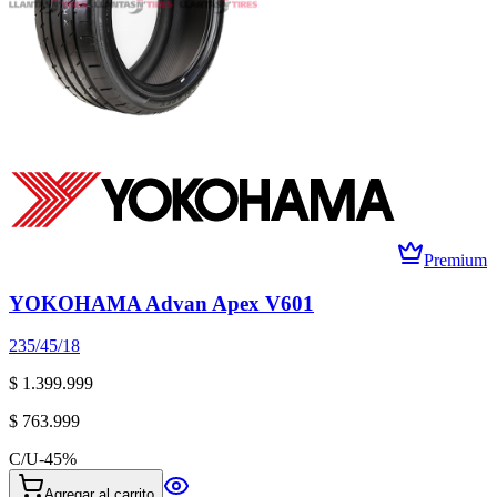
Premium
YOKOHAMA Advan Apex V601
235/45/18
$ 1.399.999
$ 763.999
C/U
-
45
%
Agregar al carrito