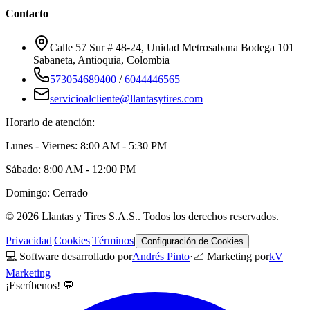
Contacto
Calle 57 Sur # 48-24, Unidad Metrosabana Bodega 101
Sabaneta
,
Antioquia
, Colombia
573054689400
/
6044446565
servicioalcliente@llantasytires.com
Horario de atención:
Lunes - Viernes: 8:00 AM - 5:30 PM
Sábado: 8:00 AM - 12:00 PM
Domingo: Cerrado
©
2026
Llantas y Tires S.A.S.
. Todos los derechos reservados.
Privacidad
|
Cookies
|
Términos
|
Configuración de Cookies
💻 Software desarrollado por
Andrés Pinto
·
📈 Marketing por
kV
Marketing
¡Escríbenos! 💬