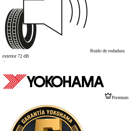
Ruido de rodadura
exterior
72
dB
B
Premium