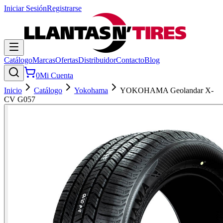
Iniciar Sesión
Registrarse
Catálogo
Marcas
Ofertas
Distribuidor
Contacto
Blog
0
Mi Cuenta
Inicio
Catálogo
Yokohama
YOKOHAMA Geolandar X-
CV G057