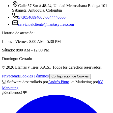
Calle 57 Sur # 48-24, Unidad Metrosabana Bodega 101
Sabaneta
,
Antioquia
, Colombia
573054689400
/
6044446565
servicioalcliente@llantasytires.com
Horario de atención:
Lunes - Viernes: 8:00 AM - 5:30 PM
Sábado: 8:00 AM - 12:00 PM
Domingo: Cerrado
©
2026
Llantas y Tires S.A.S.
. Todos los derechos reservados.
Privacidad
|
Cookies
|
Términos
|
Configuración de Cookies
💻 Software desarrollado por
Andrés Pinto
·
📈 Marketing por
kV
Marketing
¡Escríbenos! 💬