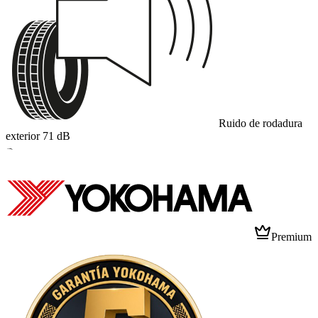
Ruido de rodadura
exterior
71
dB
B
Premium