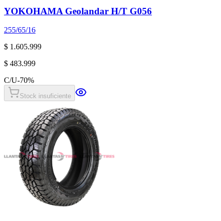
YOKOHAMA Geolandar H/T G056
255/65/16
$ 1.605.999
$ 483.999
C/U
-
70
%
Stock insuficiente