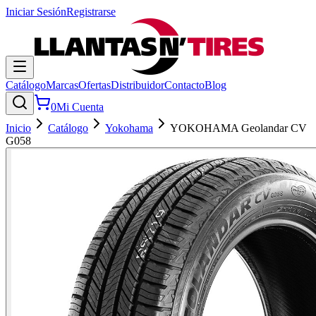
Iniciar Sesión
Registrarse
Catálogo
Marcas
Ofertas
Distribuidor
Contacto
Blog
0
Mi Cuenta
Inicio
Catálogo
Yokohama
YOKOHAMA Geolandar CV
G058