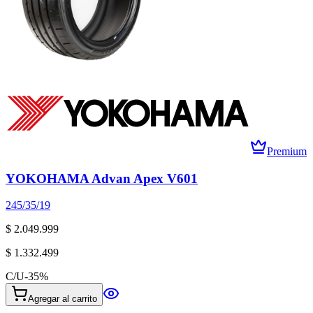
Premium
YOKOHAMA Advan Apex V601
245/35/19
$ 2.049.999
$ 1.332.499
C/U
-
35
%
Agregar al carrito