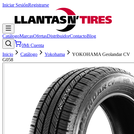
Iniciar Sesión
Registrarse
Catálogo
Marcas
Ofertas
Distribuidor
Contacto
Blog
0
Mi Cuenta
Inicio
Catálogo
Yokohama
YOKOHAMA Geolandar CV
G058