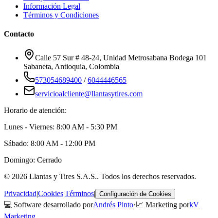
Información Legal
Términos y Condiciones
Contacto
Calle 57 Sur # 48-24, Unidad Metrosabana Bodega 101
Sabaneta
,
Antioquia
, Colombia
573054689400
/
6044446565
servicioalcliente@llantasytires.com
Horario de atención:
Lunes - Viernes: 8:00 AM - 5:30 PM
Sábado: 8:00 AM - 12:00 PM
Domingo: Cerrado
©
2026
Llantas y Tires S.A.S.
. Todos los derechos reservados.
Privacidad
|
Cookies
|
Términos
|
Configuración de Cookies
💻 Software desarrollado por
Andrés Pinto
·
📈 Marketing por
kV
Marketing