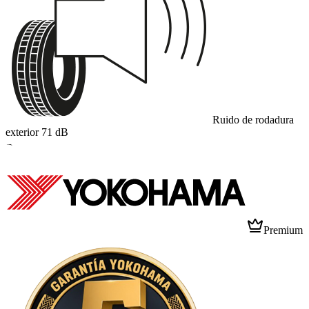
Ruido de rodadura
exterior
71
dB
B
Premium