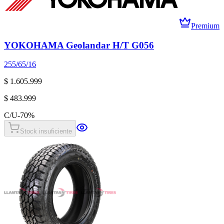
Premium
YOKOHAMA Geolandar H/T G056
255/65/16
$ 1.605.999
$ 483.999
C/U
-
70
%
Stock insuficiente