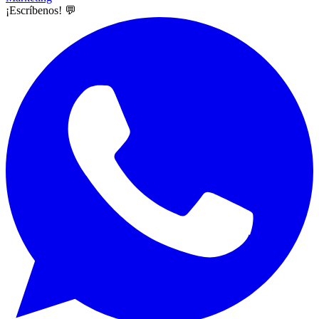
¡Escríbenos! 💬