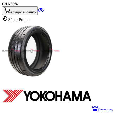
C/U
-
35
%
Agregar al carrito
Súper Promo
Premium