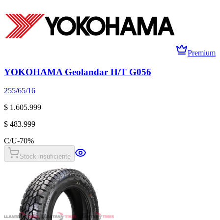
Premium
YOKOHAMA Geolandar H/T G056
255/65/16
$ 1.605.999
$ 483.999
C/U
-
70
%
Stock insuficiente