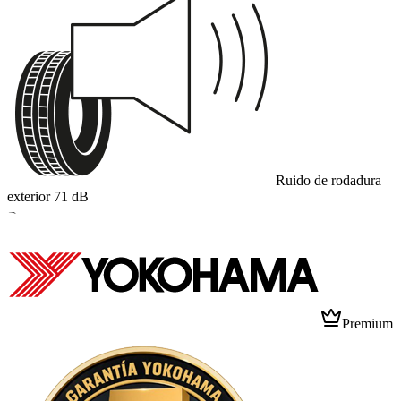
Ruido de rodadura
exterior
71
dB
B
Premium