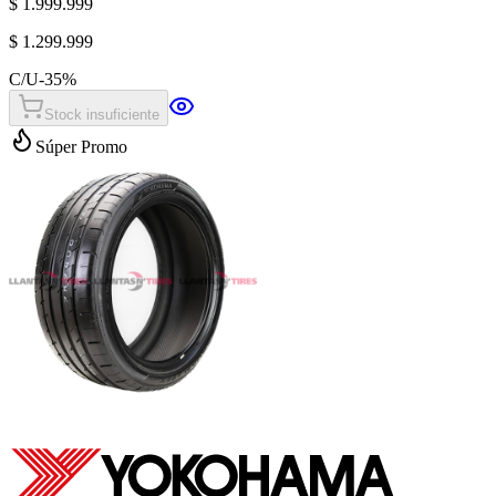
$ 1.999.999
$ 1.299.999
C/U
-
35
%
Stock insuficiente
Súper Promo