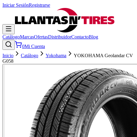
Iniciar Sesión
Registrarse
Catálogo
Marcas
Ofertas
Distribuidor
Contacto
Blog
0
Mi Cuenta
Inicio
Catálogo
Yokohama
YOKOHAMA Geolandar CV
G058