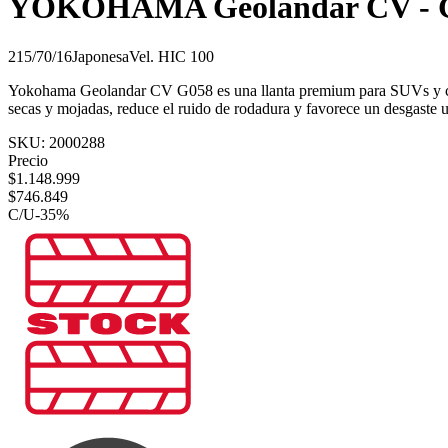
YOKOHAMA Geolandar CV - 
215/70/16
Japonesa
Vel.
H
IC
100
Yokohama Geolandar CV G058 es una llanta premium para SUVs y crosso
secas y mojadas, reduce el ruido de rodadura y favorece un desgaste 
SKU:
2000288
Precio
$
1.148.999
$
746.849
C/U
-
35
%