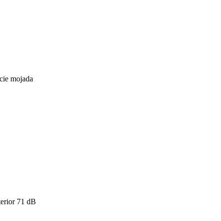
icie mojada
erior
71
dB