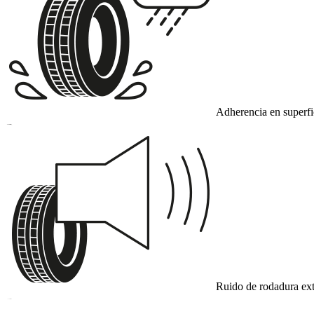
Adherencia en superf
B
Ruido de rodadura ext
B