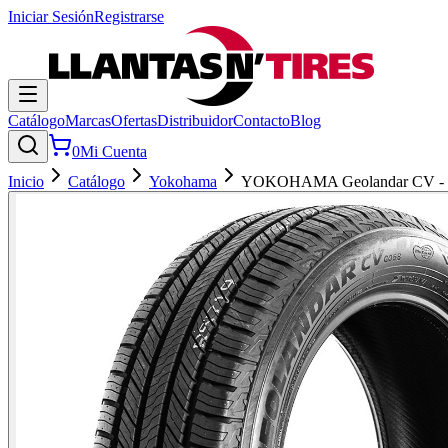
Iniciar Sesión
Registrarse
Catálogo
Marcas
Ofertas
Distribuidor
Contacto
Blog
0
Mi Cuenta
Inicio
Catálogo
Yokohama
YOKOHAMA Geolandar CV -