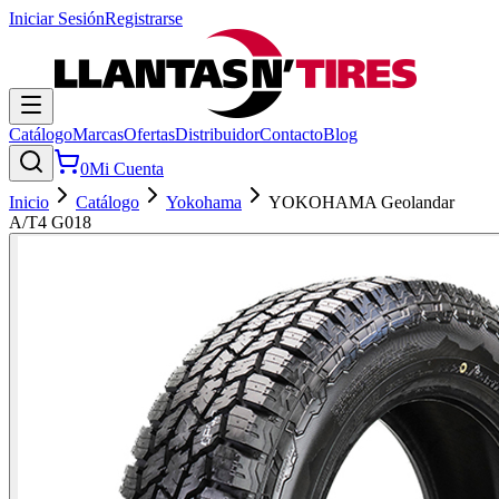
Iniciar Sesión
Registrarse
Catálogo
Marcas
Ofertas
Distribuidor
Contacto
Blog
0
Mi Cuenta
Inicio
Catálogo
Yokohama
YOKOHAMA Geolandar
A/T4 G018