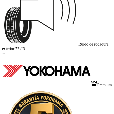
Ruido de rodadura
exterior
73
dB
B
Premium