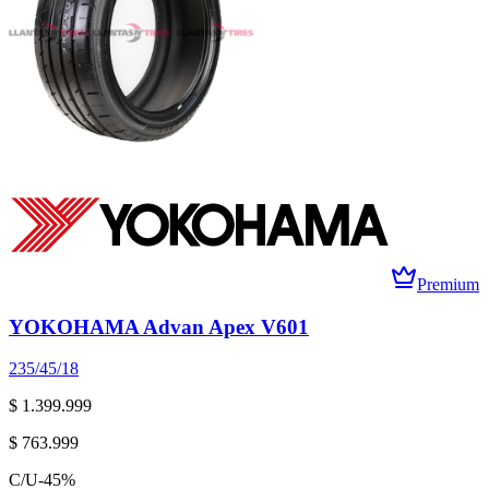
Premium
YOKOHAMA Advan Apex V601
235/45/18
$ 1.399.999
$ 763.999
C/U
-
45
%