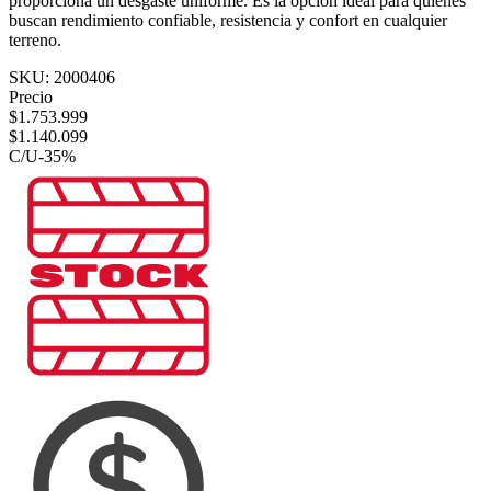
proporciona un desgaste uniforme. Es la opción ideal para quienes
buscan rendimiento confiable, resistencia y confort en cualquier
terreno.
SKU:
2000406
Precio
$
1.753.999
$
1.140.099
C/U
-
35
%