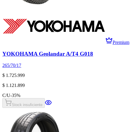
Premium
YOKOHAMA Geolandar A/T4 G018
265/70/17
$ 1.725.999
$ 1.121.899
C/U
-
35
%
Stock insuficiente