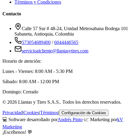
Términos y Condiciones
Contacto
Calle 57 Sur # 48-24, Unidad Metrosabana Bodega 101
Sabaneta
,
Antioquia
, Colombia
573054689400
/
6044446565
servicioalcliente@llantasytires.com
Horario de atención:
Lunes - Viernes: 8:00 AM - 5:30 PM
Sábado: 8:00 AM - 12:00 PM
Domingo: Cerrado
©
2026
Llantas y Tires S.A.S.
. Todos los derechos reservados.
Privacidad
|
Cookies
|
Términos
|
Configuración de Cookies
💻 Software desarrollado por
Andrés Pinto
·
📈 Marketing por
kV
Marketing
¡Escríbenos! 💬