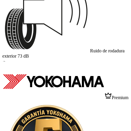
Ruido de rodadura
exterior
73
dB
B
Premium