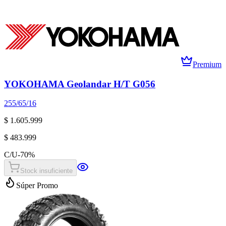
Premium
YOKOHAMA Geolandar H/T G056
255/65/16
$ 1.605.999
$ 483.999
C/U
-
70
%
Stock insuficiente
Súper Promo