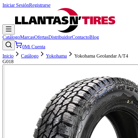
Iniciar Sesión
Registrarse
Catálogo
Marcas
Ofertas
Distribuidor
Contacto
Blog
0
Mi Cuenta
Inicio
Catálogo
Yokohama
Yokohama Geolandar A/T4
G018