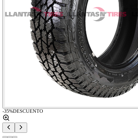
-
35
%
DESCUENTO