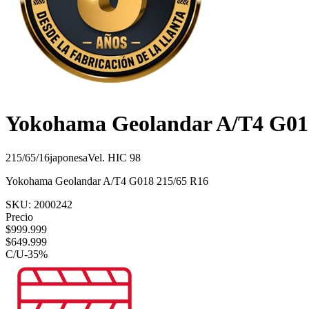
Yokohama Geolandar A/T4 G01
215/65/16
japonesa
Vel.
H
IC
98
Yokohama Geolandar A/T4 G018 215/65 R16
SKU:
2000242
Precio
$
999.999
$
649.999
C/U
-
35
%