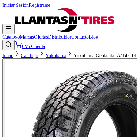
Iniciar Sesión
Registrarse
Catálogo
Marcas
Ofertas
Distribuidor
Contacto
Blog
0
Mi Cuenta
Inicio
Catálogo
Yokohama
Yokohama Geolandar A/T4 G0