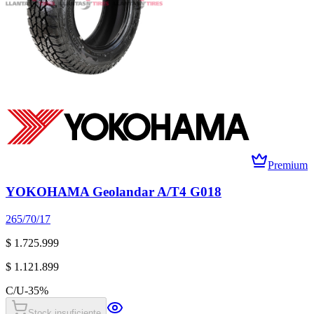
Premium
YOKOHAMA Geolandar A/T4 G018
265/70/17
$ 1.725.999
$ 1.121.899
C/U
-
35
%
Stock insuficiente