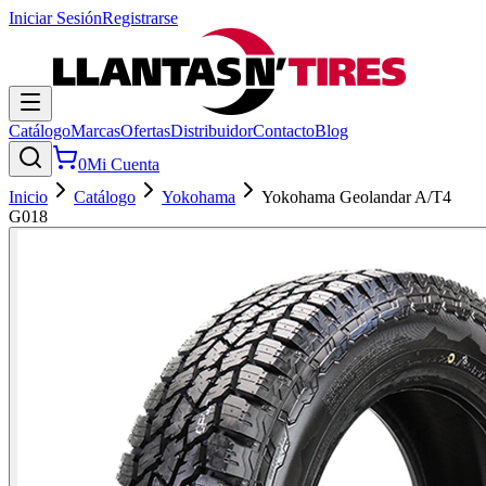
Iniciar Sesión
Registrarse
Catálogo
Marcas
Ofertas
Distribuidor
Contacto
Blog
0
Mi Cuenta
Inicio
Catálogo
Yokohama
Yokohama Geolandar A/T4
G018