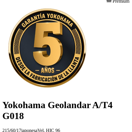
Premium
Yokohama Geolandar A/T4
G018
215/60/17
japonesa
Vel.
H
IC
96