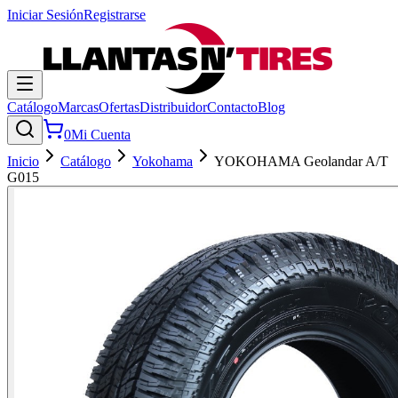
Iniciar Sesión
Registrarse
Catálogo
Marcas
Ofertas
Distribuidor
Contacto
Blog
0
Mi Cuenta
Inicio
Catálogo
Yokohama
YOKOHAMA Geolandar A/T
G015