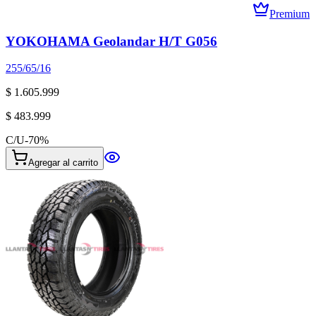
Premium
YOKOHAMA Geolandar H/T G056
255/65/16
$ 1.605.999
$ 483.999
C/U
-
70
%
Agregar al carrito