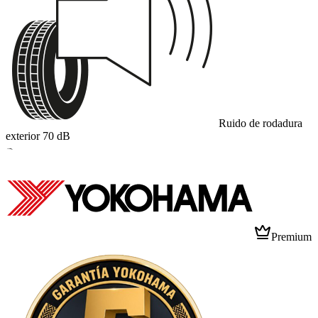
Ruido de rodadura
exterior
70
dB
B
Premium