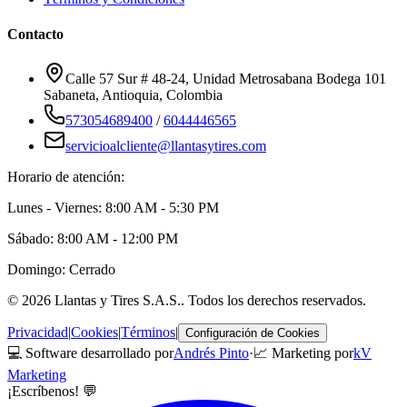
Contacto
Calle 57 Sur # 48-24, Unidad Metrosabana Bodega 101
Sabaneta
,
Antioquia
, Colombia
573054689400
/
6044446565
servicioalcliente@llantasytires.com
Horario de atención:
Lunes - Viernes: 8:00 AM - 5:30 PM
Sábado: 8:00 AM - 12:00 PM
Domingo: Cerrado
©
2026
Llantas y Tires S.A.S.
. Todos los derechos reservados.
Privacidad
|
Cookies
|
Términos
|
Configuración de Cookies
💻 Software desarrollado por
Andrés Pinto
·
📈 Marketing por
kV
Marketing
¡Escríbenos! 💬