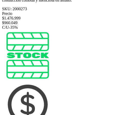
conducción cómoda y silenciosa en asfalto.
SKU:
2000273
Precio
$
1.476.999
$
960.049
C/U
-
35
%