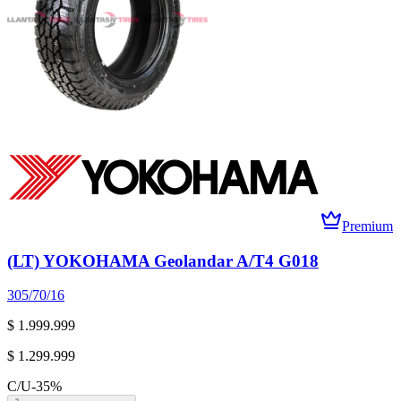
Premium
(LT) YOKOHAMA Geolandar A/T4 G018
305/70/16
$ 1.999.999
$ 1.299.999
C/U
-
35
%