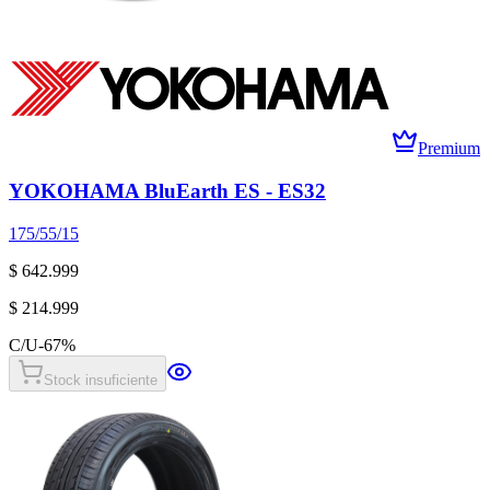
Premium
YOKOHAMA BluEarth ES - ES32
175/55/15
$ 642.999
$ 214.999
C/U
-
67
%
Stock insuficiente