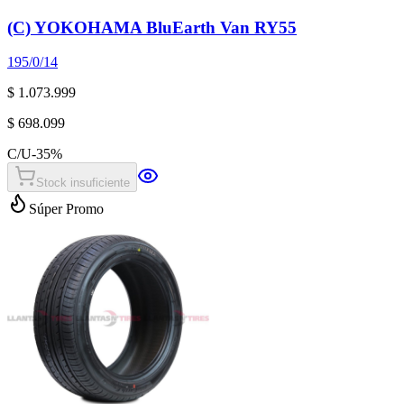
(C) YOKOHAMA BluEarth Van RY55
195/0/14
$ 1.073.999
$ 698.099
C/U
-
35
%
Stock insuficiente
Súper Promo