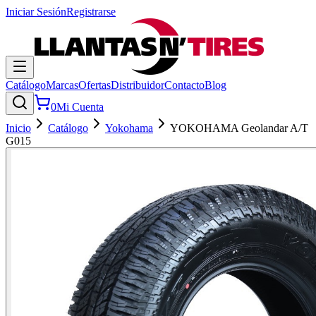
Iniciar Sesión
Registrarse
Catálogo
Marcas
Ofertas
Distribuidor
Contacto
Blog
0
Mi Cuenta
Inicio
Catálogo
Yokohama
YOKOHAMA Geolandar A/T
G015