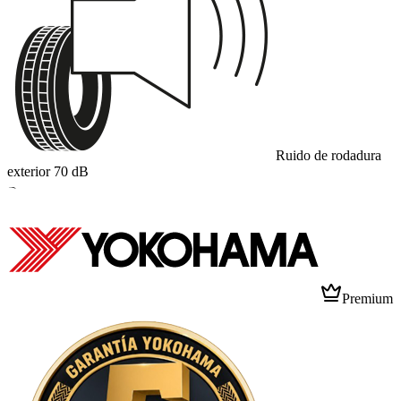
Ruido de rodadura
exterior
70
dB
B
Premium