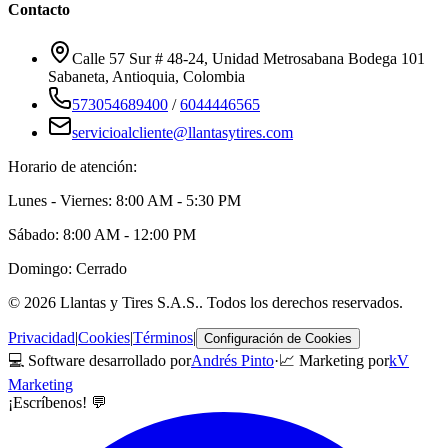
Contacto
Calle 57 Sur # 48-24, Unidad Metrosabana Bodega 101
Sabaneta
,
Antioquia
, Colombia
573054689400
/
6044446565
servicioalcliente@llantasytires.com
Horario de atención:
Lunes - Viernes: 8:00 AM - 5:30 PM
Sábado: 8:00 AM - 12:00 PM
Domingo: Cerrado
©
2026
Llantas y Tires S.A.S.
. Todos los derechos reservados.
Privacidad
|
Cookies
|
Términos
|
Configuración de Cookies
💻 Software desarrollado por
Andrés Pinto
·
📈 Marketing por
kV
Marketing
¡Escríbenos! 💬