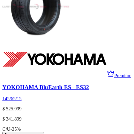
Premium
YOKOHAMA BluEarth ES - ES32
145/65/15
$ 525.999
$ 341.899
C/U
-
35
%