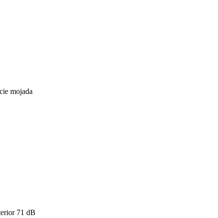
icie mojada
erior
71
dB