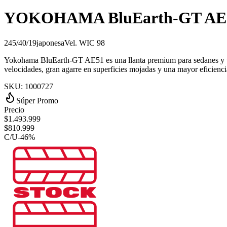
YOKOHAMA BluEarth-GT AE
245/40/19
japonesa
Vel.
W
IC
98
Yokohama BluEarth-GT AE51 es una llanta premium para sedanes y vehíc
velocidades, gran agarre en superficies mojadas y una mayor eficienc
SKU:
1000727
Súper Promo
Precio
$
1.493.999
$
810.999
C/U
-
46
%