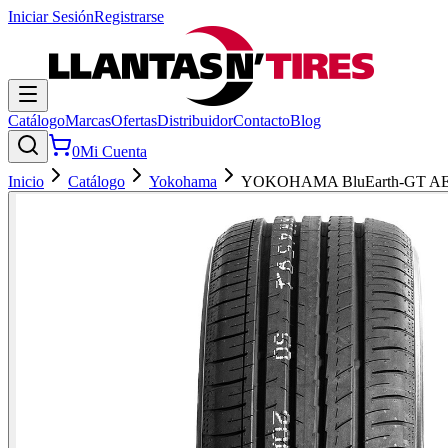
Iniciar Sesión
Registrarse
Catálogo
Marcas
Ofertas
Distribuidor
Contacto
Blog
0
Mi Cuenta
Inicio
Catálogo
Yokohama
YOKOHAMA BluEarth-GT A