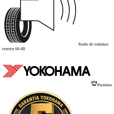
Ruido de rodadura
exterior
68
dB
A
Premium