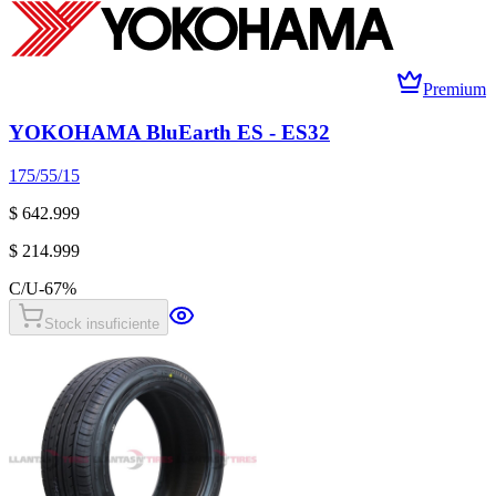
Premium
YOKOHAMA BluEarth ES - ES32
175/55/15
$ 642.999
$ 214.999
C/U
-
67
%
Stock insuficiente