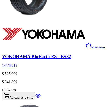
Premium
YOKOHAMA BluEarth ES - ES32
145/65/15
$ 525.999
$ 341.899
C/U
-
35
%
Agregar al carrito