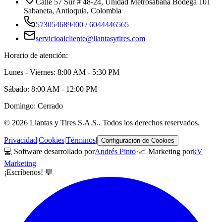
Calle 57 Sur # 48-24, Unidad Metrosabana Bodega 101
Sabaneta
,
Antioquia
, Colombia
573054689400
/
6044446565
servicioalcliente@llantasytires.com
Horario de atención:
Lunes - Viernes: 8:00 AM - 5:30 PM
Sábado: 8:00 AM - 12:00 PM
Domingo: Cerrado
©
2026
Llantas y Tires S.A.S.
. Todos los derechos reservados.
Privacidad
|
Cookies
|
Términos
|
Configuración de Cookies
💻 Software desarrollado por
Andrés Pinto
·
📈 Marketing por
kV
Marketing
¡Escríbenos! 💬