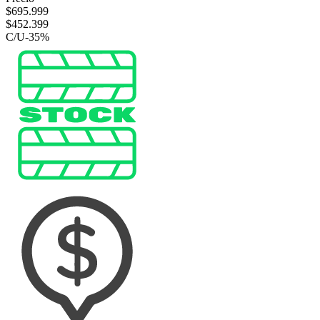
$
695.999
$
452.399
C/U
-
35
%