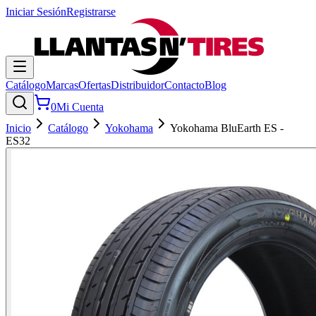
Iniciar Sesión
Registrarse
Catálogo
Marcas
Ofertas
Distribuidor
Contacto
Blog
0
Mi Cuenta
Inicio
Catálogo
Yokohama
Yokohama BluEarth ES -
ES32