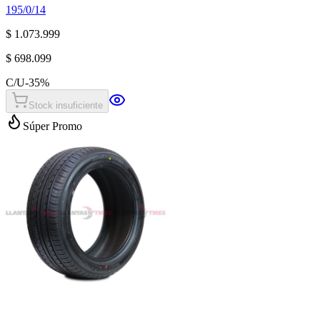
195/0/14
$ 1.073.999
$ 698.099
C/U
-
35
%
Stock insuficiente
Súper Promo