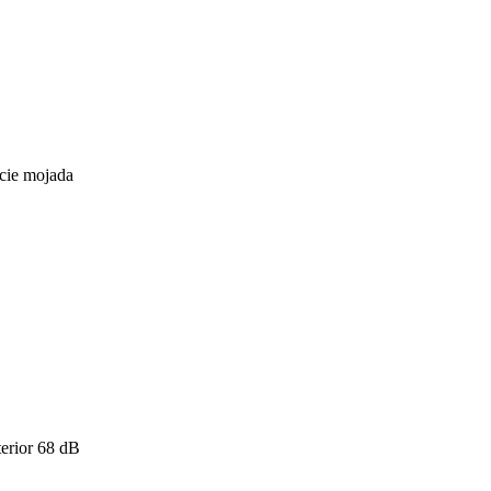
icie mojada
erior
68
dB