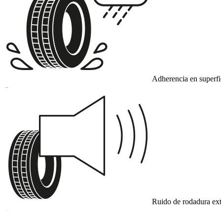
Adherencia en superf
B
Ruido de rodadura ext
A