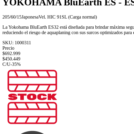
YOKOHAMA BluEarth ES - E
205/60/15
Japonesa
Vel.
H
IC
91
SL (Carga normal)
La Yokohama BluEarth ES32 está diseñada para brindar máxima segurid
reduciendo el riesgo de aquaplaning con sus surcos optimizados para 
SKU:
1000311
Precio
$
692.999
$
450.449
C/U
-
35
%