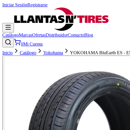
Iniciar Sesión
Registrarse
Catálogo
Marcas
Ofertas
Distribuidor
Contacto
Blog
0
Mi Cuenta
Inicio
Catálogo
Yokohama
YOKOHAMA BluEarth ES - E