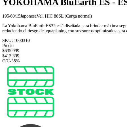
YOKOHAMA BluEarth ES - E
195/60/15
Japonesa
Vel.
H
IC
88
SL (Carga normal)
La Yokohama BluEarth ES32 está diseñada para brindar máxima segurid
reduciendo el riesgo de aquaplaning con sus surcos optimizados para 
SKU:
1000310
Precio
$
635.999
$
413.399
C/U
-
35
%