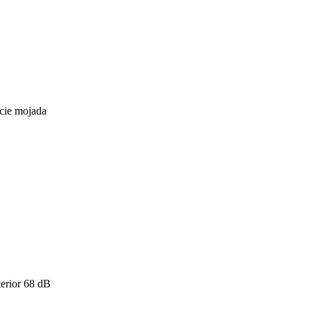
icie mojada
erior
68
dB