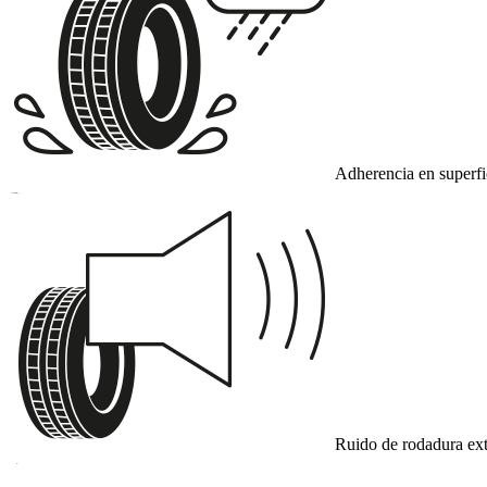
Adherencia en superf
B
Ruido de rodadura ext
A