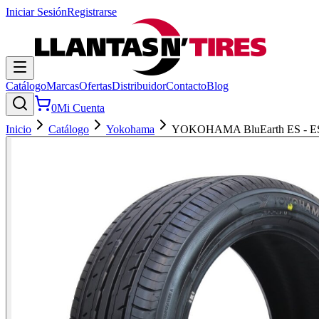
Iniciar Sesión
Registrarse
Catálogo
Marcas
Ofertas
Distribuidor
Contacto
Blog
0
Mi Cuenta
Inicio
Catálogo
Yokohama
YOKOHAMA BluEarth ES - E