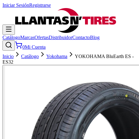
Iniciar Sesión
Registrarse
Catálogo
Marcas
Ofertas
Distribuidor
Contacto
Blog
0
Mi Cuenta
Inicio
Catálogo
Yokohama
YOKOHAMA BluEarth ES -
ES32