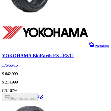
Premium
YOKOHAMA BluEarth ES - ES32
175/55/15
$ 642.999
$ 214.999
C/U
-
67
%
Stock insuficiente