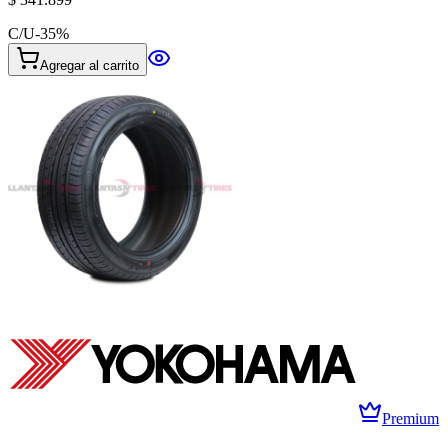
C/U
-
35
%
Agregar al carrito
Premium