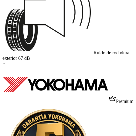
Ruido de rodadura
exterior
67
dB
A
Premium