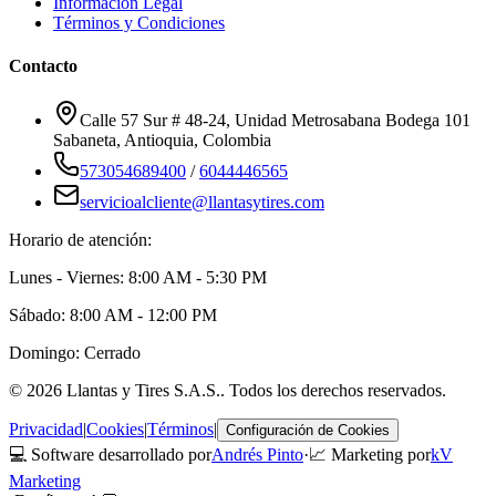
Información Legal
Términos y Condiciones
Contacto
Calle 57 Sur # 48-24, Unidad Metrosabana Bodega 101
Sabaneta
,
Antioquia
, Colombia
573054689400
/
6044446565
servicioalcliente@llantasytires.com
Horario de atención:
Lunes - Viernes: 8:00 AM - 5:30 PM
Sábado: 8:00 AM - 12:00 PM
Domingo: Cerrado
©
2026
Llantas y Tires S.A.S.
. Todos los derechos reservados.
Privacidad
|
Cookies
|
Términos
|
Configuración de Cookies
💻 Software desarrollado por
Andrés Pinto
·
📈 Marketing por
kV
Marketing