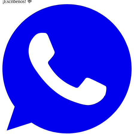
¡Escríbenos! 💬