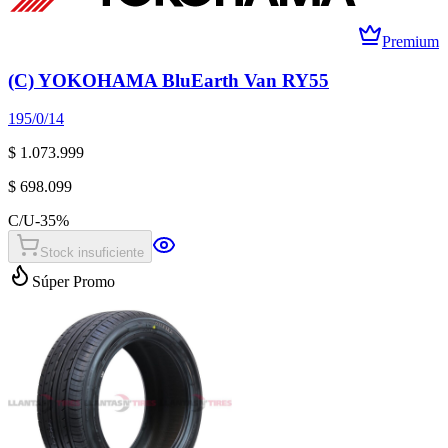
Premium
(C) YOKOHAMA BluEarth Van RY55
195/0/14
$ 1.073.999
$ 698.099
C/U
-
35
%
Stock insuficiente
Súper Promo