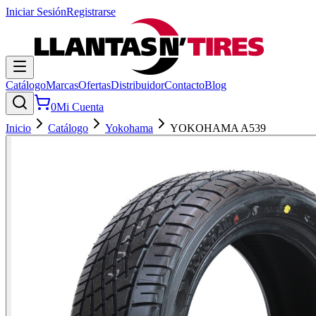
Iniciar Sesión
Registrarse
Catálogo
Marcas
Ofertas
Distribuidor
Contacto
Blog
0
Mi Cuenta
Inicio
Catálogo
Yokohama
YOKOHAMA A539