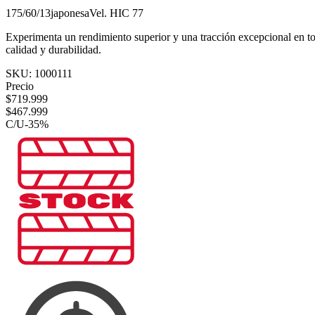
175/60/13
japonesa
Vel.
H
IC
77
Experimenta un rendimiento superior y una tracción excepcional en t
calidad y durabilidad.
SKU:
1000111
Precio
$
719.999
$
467.999
C/U
-
35
%