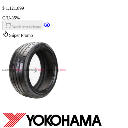
$ 1.121.899
C/U
-
35
%
Stock insuficiente
Súper Promo