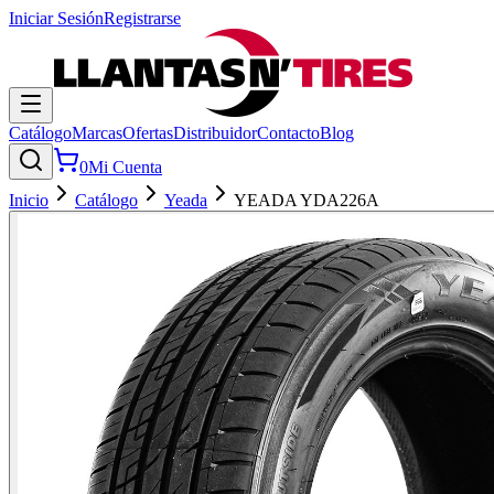
Iniciar Sesión
Registrarse
Catálogo
Marcas
Ofertas
Distribuidor
Contacto
Blog
0
Mi Cuenta
Inicio
Catálogo
Yeada
YEADA YDA226A