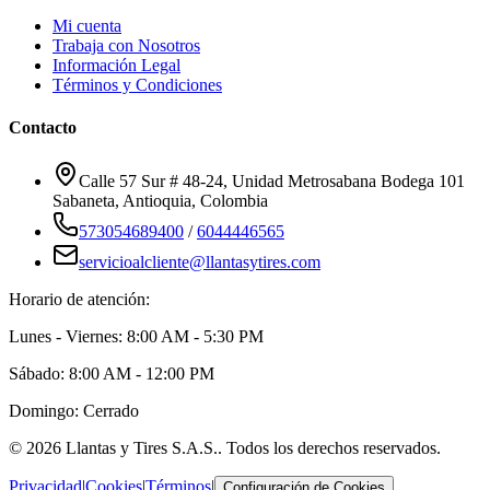
Mi cuenta
Trabaja con Nosotros
Información Legal
Términos y Condiciones
Contacto
Calle 57 Sur # 48-24, Unidad Metrosabana Bodega 101
Sabaneta
,
Antioquia
, Colombia
573054689400
/
6044446565
servicioalcliente@llantasytires.com
Horario de atención:
Lunes - Viernes: 8:00 AM - 5:30 PM
Sábado: 8:00 AM - 12:00 PM
Domingo: Cerrado
©
2026
Llantas y Tires S.A.S.
. Todos los derechos reservados.
Privacidad
|
Cookies
|
Términos
|
Configuración de Cookies