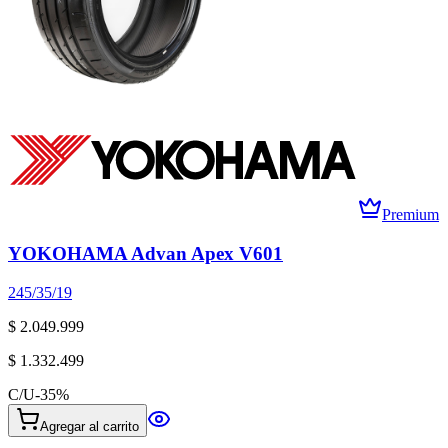
Premium
YOKOHAMA Advan Apex V601
245/35/19
$ 2.049.999
$ 1.332.499
C/U
-
35
%
Agregar al carrito