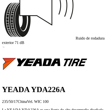
Ruido de rodadura
exterior
71
dB
B
YEADA YDA226A
235/50/17
China
Vel.
W
IC
100
La YEADA YDA226A es una llanta de alto desempeño diseñada