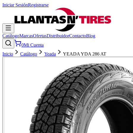
Iniciar Sesión
Registrarse
Catálogo
Marcas
Ofertas
Distribuidor
Contacto
Blog
0
Mi Cuenta
Inicio
Catálogo
Yeada
YEADA YDA 286 AT