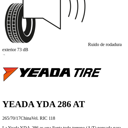
Ruido de rodadura
exterior
73
dB
B
YEADA YDA 286 AT
265/70/17
China
Vel.
R
IC
118
La Yeada YDA‑286 es una llanta todo terreno (A/T) pensada para