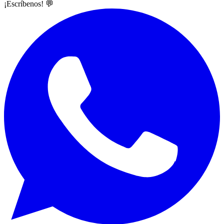
¡Escríbenos! 💬