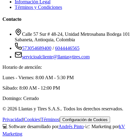
Información Legal
Términos y Condiciones
Contacto
Calle 57 Sur # 48-24, Unidad Metrosabana Bodega 101
Sabaneta
,
Antioquia
, Colombia
573054689400
/
6044446565
servicioalcliente@llantasytires.com
Horario de atención:
Lunes - Viernes: 8:00 AM - 5:30 PM
Sábado: 8:00 AM - 12:00 PM
Domingo: Cerrado
©
2026
Llantas y Tires S.A.S.
. Todos los derechos reservados.
Privacidad
|
Cookies
|
Términos
|
Configuración de Cookies
💻 Software desarrollado por
Andrés Pinto
·
📈 Marketing por
kV
Marketing