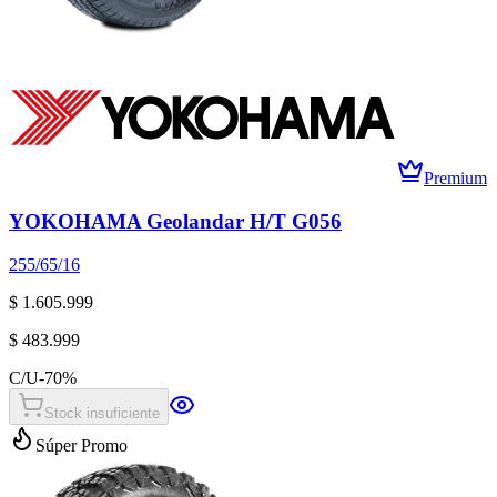
Premium
YOKOHAMA Geolandar H/T G056
255/65/16
$ 1.605.999
$ 483.999
C/U
-
70
%
Stock insuficiente
Súper Promo