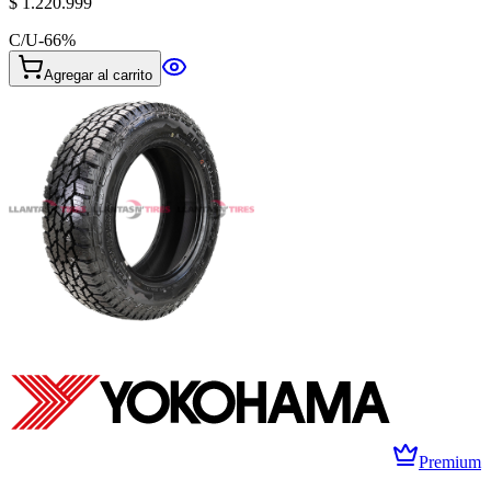
$ 1.220.999
C/U
-
66
%
Agregar al carrito
Premium