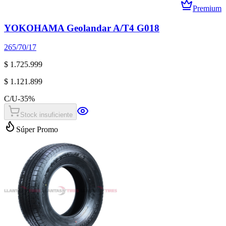
Premium
YOKOHAMA Geolandar A/T4 G018
265/70/17
$ 1.725.999
$ 1.121.899
C/U
-
35
%
Stock insuficiente
Súper Promo