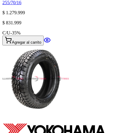
255/70/16
$ 1.279.999
$ 831.999
C/U
-
35
%
Agregar al carrito