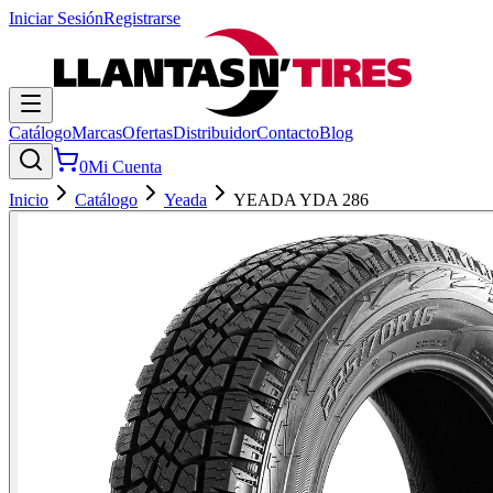
Iniciar Sesión
Registrarse
Catálogo
Marcas
Ofertas
Distribuidor
Contacto
Blog
0
Mi Cuenta
Inicio
Catálogo
Yeada
YEADA YDA 286