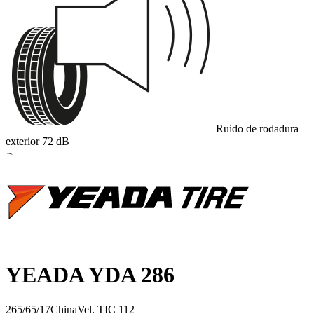
Ruido de rodadura
exterior
72
dB
B
YEADA YDA 286
265/65/17
China
Vel.
T
IC
112