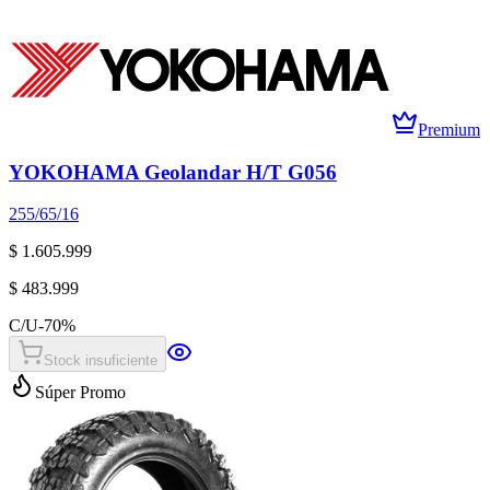
Premium
YOKOHAMA Geolandar H/T G056
255/65/16
$ 1.605.999
$ 483.999
C/U
-
70
%
Stock insuficiente
Súper Promo