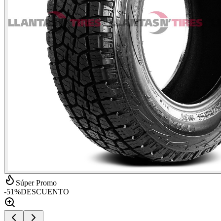
Súper Promo
-
51
%
DESCUENTO