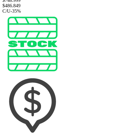
$
748.999
$
486.849
C/U
-
35
%