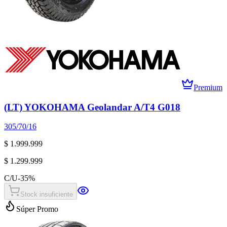
Premium
(LT) YOKOHAMA Geolandar A/T4 G018
305/70/16
$ 1.999.999
$ 1.299.999
C/U
-
35
%
Stock insuficiente
Súper Promo