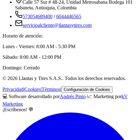
Calle 57 Sur # 48-24, Unidad Metrosabana Bodega 101
Sabaneta
,
Antioquia
, Colombia
573054689400
/
6044446565
servicioalcliente@llantasytires.com
Horario de atención:
Lunes - Viernes: 8:00 AM - 5:30 PM
Sábado: 8:00 AM - 12:00 PM
Domingo: Cerrado
©
2026
Llantas y Tires S.A.S.
. Todos los derechos reservados.
Privacidad
|
Cookies
|
Términos
|
Configuración de Cookies
💻 Software desarrollado por
Andrés Pinto
·
📈 Marketing por
kV
Marketing
¡Escríbenos! 💬