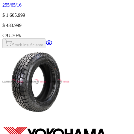
255/65/16
$ 1.605.999
$ 483.999
C/U
-
70
%
Stock insuficiente