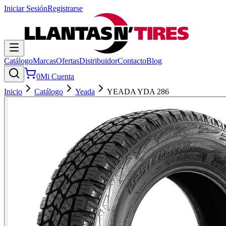
Iniciar Sesión
Registrarse
Catálogo
Marcas
Ofertas
Distribuidor
Contacto
Blog
0
Mi Cuenta
Inicio
Catálogo
Yeada
YEADA YDA 286