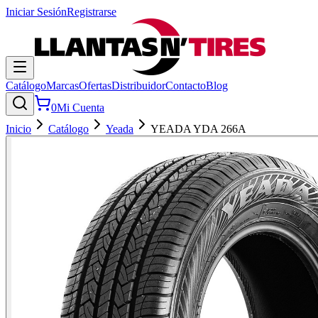
Iniciar Sesión
Registrarse
Catálogo
Marcas
Ofertas
Distribuidor
Contacto
Blog
0
Mi Cuenta
Inicio
Catálogo
Yeada
YEADA YDA 266A