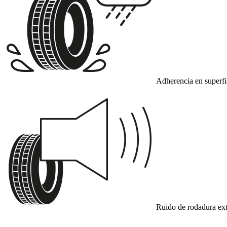
Adherencia en superf
C
Ruido de rodadura ext
B