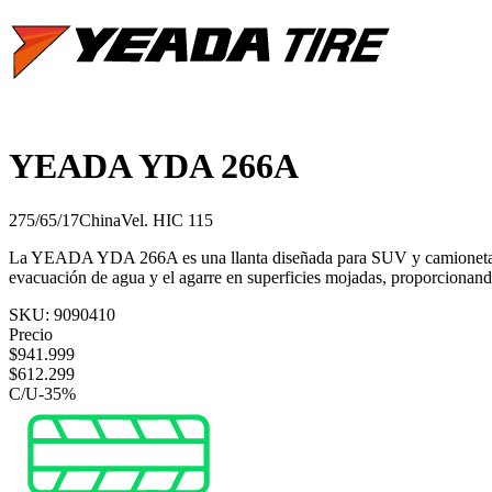
YEADA YDA 266A
275/65/17
China
Vel.
H
IC
115
La YEADA YDA 266A es una llanta diseñada para SUV y camionetas urba
evacuación de agua y el agarre en superficies mojadas, proporcionand
SKU:
9090410
Precio
$
941.999
$
612.299
C/U
-
35
%