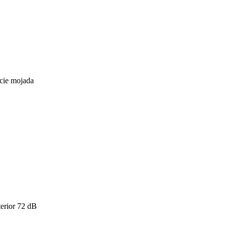
icie mojada
erior
72
dB