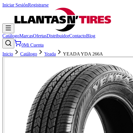
Iniciar Sesión
Registrarse
Catálogo
Marcas
Ofertas
Distribuidor
Contacto
Blog
0
Mi Cuenta
Inicio
Catálogo
Yeada
YEADA YDA 266A