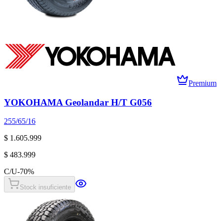
Premium
YOKOHAMA Geolandar H/T G056
255/65/16
$ 1.605.999
$ 483.999
C/U
-
70
%
Stock insuficiente