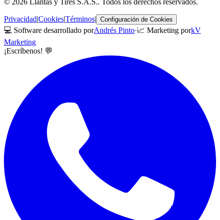
©
2026
Llantas y Tires S.A.S.
. Todos los derechos reservados.
Privacidad
|
Cookies
|
Términos
|
Configuración de Cookies
💻 Software desarrollado por
Andrés Pinto
·
📈 Marketing por
kV
Marketing
¡Escríbenos! 💬