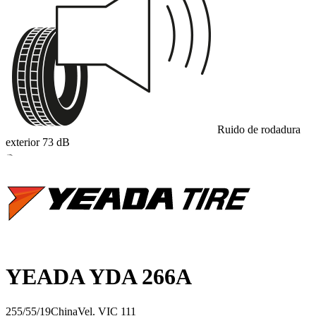
Ruido de rodadura
exterior
73
dB
B
YEADA YDA 266A
255/55/19
China
Vel.
V
IC
111