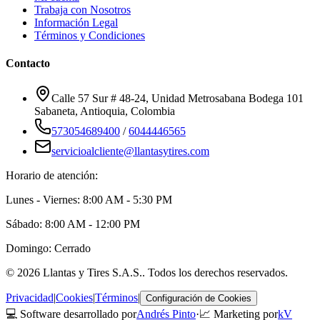
Trabaja con Nosotros
Información Legal
Términos y Condiciones
Contacto
Calle 57 Sur # 48-24, Unidad Metrosabana Bodega 101
Sabaneta
,
Antioquia
, Colombia
573054689400
/
6044446565
servicioalcliente@llantasytires.com
Horario de atención:
Lunes - Viernes: 8:00 AM - 5:30 PM
Sábado: 8:00 AM - 12:00 PM
Domingo: Cerrado
©
2026
Llantas y Tires S.A.S.
. Todos los derechos reservados.
Privacidad
|
Cookies
|
Términos
|
Configuración de Cookies
💻 Software desarrollado por
Andrés Pinto
·
📈 Marketing por
kV