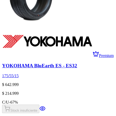
Premium
YOKOHAMA BluEarth ES - ES32
175/55/15
$ 642.999
$ 214.999
C/U
-
67
%
Stock insuficiente