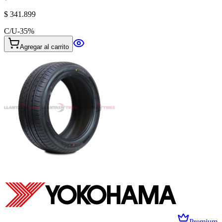
$ 341.899
C/U
-
35
%
Agregar al carrito
Premium