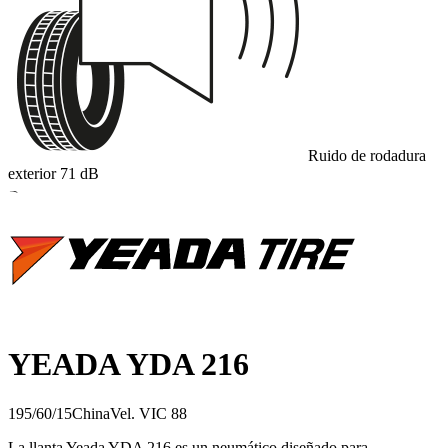
Ruido de rodadura
exterior
71
dB
B
YEADA YDA 216
195/60/15
China
Vel.
V
IC
88
La llanta Yeada YDA 216 es un neumático diseñado para