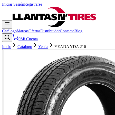
Iniciar Sesión
Registrarse
Catálogo
Marcas
Ofertas
Distribuidor
Contacto
Blog
0
Mi Cuenta
Inicio
Catálogo
Yeada
YEADA YDA 216