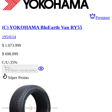
Premium
(C) YOKOHAMA BluEarth Van RY55
195/0/14
$ 1.073.999
$ 698.099
C/U
-
35
%
Stock insuficiente
Súper Promo