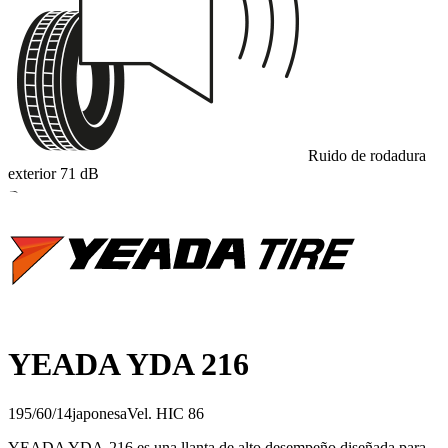
Ruido de rodadura
exterior
71
dB
B
YEADA YDA 216
195/60/14
japonesa
Vel.
H
IC
86
YEADA YDA-216 es una llanta de alto desempeño diseñada para