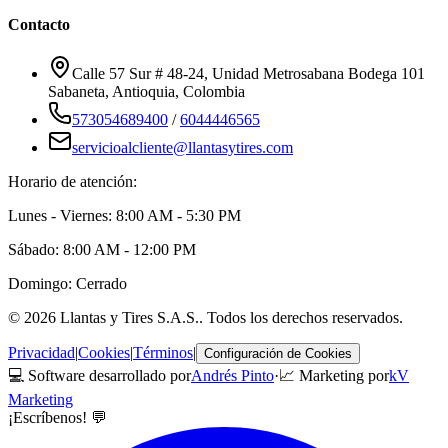
Contacto
Calle 57 Sur # 48-24, Unidad Metrosabana Bodega 101
Sabaneta
,
Antioquia
, Colombia
573054689400
/
6044446565
servicioalcliente@llantasytires.com
Horario de atención:
Lunes - Viernes: 8:00 AM - 5:30 PM
Sábado: 8:00 AM - 12:00 PM
Domingo: Cerrado
©
2026
Llantas y Tires S.A.S.
. Todos los derechos reservados.
Privacidad
|
Cookies
|
Términos
|
Configuración de Cookies
💻 Software desarrollado por
Andrés Pinto
·
📈 Marketing por
kV
Marketing
¡Escríbenos! 💬