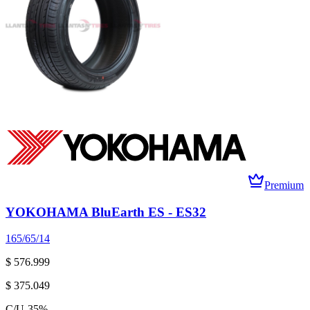
Premium
YOKOHAMA BluEarth ES - ES32
165/65/14
$ 576.999
$ 375.049
C/U
-
35
%