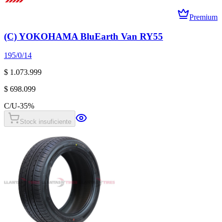
Premium
(C) YOKOHAMA BluEarth Van RY55
195/0/14
$ 1.073.999
$ 698.099
C/U
-
35
%
Stock insuficiente