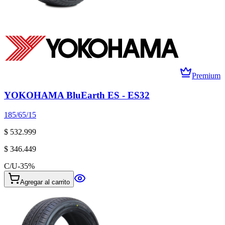
Premium
YOKOHAMA BluEarth ES - ES32
185/65/15
$ 532.999
$ 346.449
C/U
-
35
%
Agregar al carrito