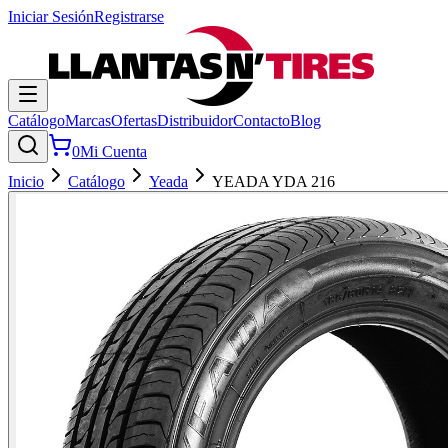
Iniciar Sesión
Registrarse
Catálogo
Marcas
Ofertas
Distribuidor
Contacto
Blog
0
Mi Cuenta
Inicio
Catálogo
Yeada
YEADA YDA 216