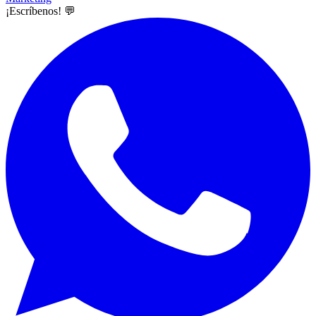
¡Escríbenos! 💬