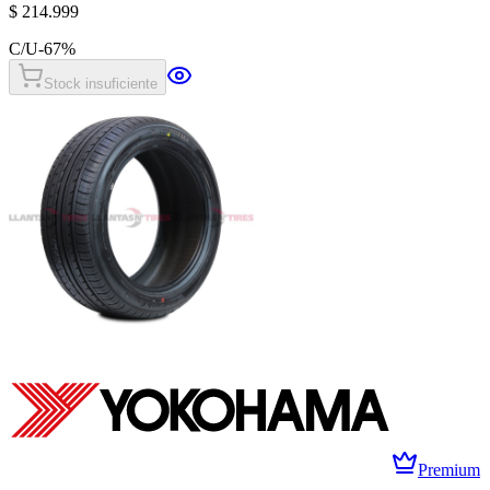
$ 214.999
C/U
-
67
%
Stock insuficiente
Premium