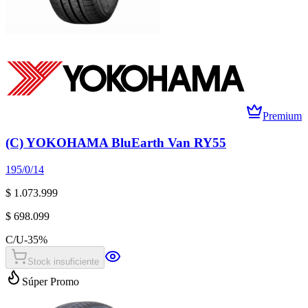
Premium
(C) YOKOHAMA BluEarth Van RY55
195/0/14
$ 1.073.999
$ 698.099
C/U
-
35
%
Stock insuficiente
Súper Promo