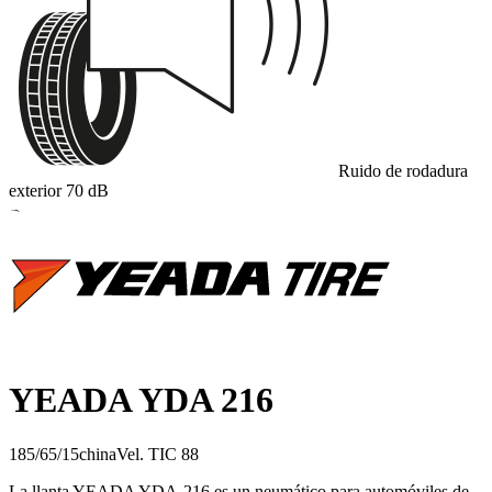
Ruido de rodadura
exterior
70
dB
B
YEADA YDA 216
185/65/15
china
Vel.
T
IC
88
La llanta YEADA YDA‑216 es un neumático para automóviles de