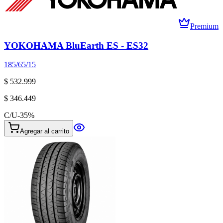
Premium
YOKOHAMA BluEarth ES - ES32
185/65/15
$ 532.999
$ 346.449
C/U
-
35
%
Agregar al carrito