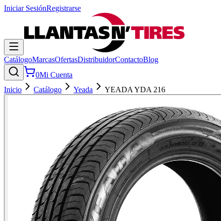
Iniciar Sesión
Registrarse
Catálogo
Marcas
Ofertas
Distribuidor
Contacto
Blog
0
Mi Cuenta
Inicio
Catálogo
Yeada
YEADA YDA 216