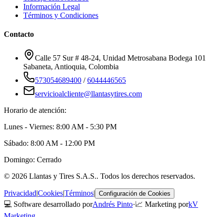
Información Legal
Términos y Condiciones
Contacto
Calle 57 Sur # 48-24, Unidad Metrosabana Bodega 101
Sabaneta
,
Antioquia
, Colombia
573054689400
/
6044446565
servicioalcliente@llantasytires.com
Horario de atención:
Lunes - Viernes: 8:00 AM - 5:30 PM
Sábado: 8:00 AM - 12:00 PM
Domingo: Cerrado
©
2026
Llantas y Tires S.A.S.
. Todos los derechos reservados.
Privacidad
|
Cookies
|
Términos
|
Configuración de Cookies
💻 Software desarrollado por
Andrés Pinto
·
📈 Marketing por
kV
Marketing