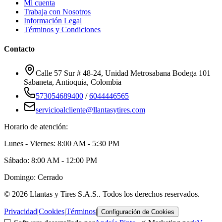
Mi cuenta
Trabaja con Nosotros
Información Legal
Términos y Condiciones
Contacto
Calle 57 Sur # 48-24, Unidad Metrosabana Bodega 101
Sabaneta
,
Antioquia
, Colombia
573054689400
/
6044446565
servicioalcliente@llantasytires.com
Horario de atención:
Lunes - Viernes: 8:00 AM - 5:30 PM
Sábado: 8:00 AM - 12:00 PM
Domingo: Cerrado
©
2026
Llantas y Tires S.A.S.
. Todos los derechos reservados.
Privacidad
|
Cookies
|
Términos
|
Configuración de Cookies