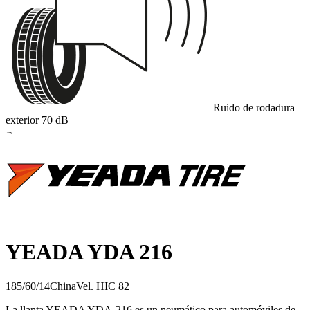
Ruido de rodadura
exterior
70
dB
B
YEADA YDA 216
185/60/14
China
Vel.
H
IC
82
La llanta YEADA YDA‑216 es un neumático para automóviles de