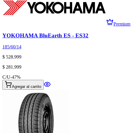
Premium
YOKOHAMA BluEarth ES - ES32
185/60/14
$ 528.999
$ 281.999
C/U
-
47
%
Agregar al carrito