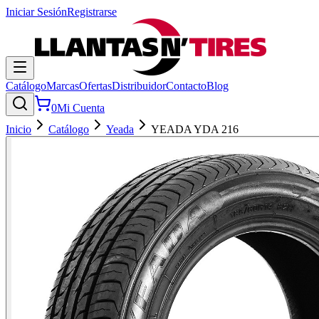
Iniciar Sesión
Registrarse
Catálogo
Marcas
Ofertas
Distribuidor
Contacto
Blog
0
Mi Cuenta
Inicio
Catálogo
Yeada
YEADA YDA 216