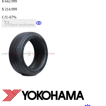
$ 642.999
$ 214.999
C/U
-
67
%
Stock insuficiente