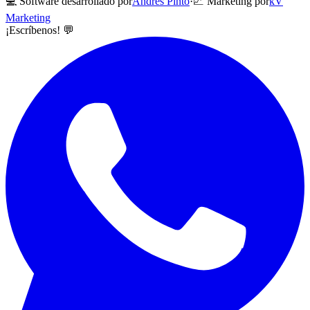
💻 Software desarrollado por
Andrés Pinto
·
📈 Marketing por
kV
Marketing
¡Escríbenos! 💬