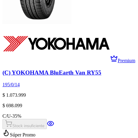
Premium
(C) YOKOHAMA BluEarth Van RY55
195/0/14
$ 1.073.999
$ 698.099
C/U
-
35
%
Stock insuficiente
Súper Promo