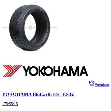
Premium
YOKOHAMA BluEarth ES - ES32
175/55/15