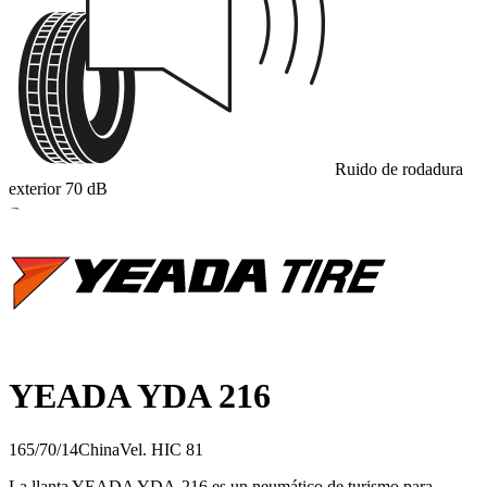
Ruido de rodadura
exterior
70
dB
B
YEADA YDA 216
165/70/14
China
Vel.
H
IC
81
La llanta YEADA YDA‑216 es un neumático de turismo para