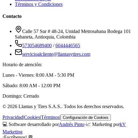
Términos y Condiciones
Contacto
Calle 57 Sur # 48-24, Unidad Metrosabana Bodega 101
Sabaneta
,
Antioquia
, Colombia
573054689400
/
6044446565
servicioalcliente@llantasytires.com
Horario de atención:
Lunes - Viernes: 8:00 AM - 5:30 PM
Sábado: 8:00 AM - 12:00 PM
Domingo: Cerrado
©
2026
Llantas y Tires S.A.S.
. Todos los derechos reservados.
Privacidad
|
Cookies
|
Términos
|
Configuración de Cookies
💻 Software desarrollado por
Andrés Pinto
·
📈 Marketing por
kV
Marketing
¡Escríbenos! 💬