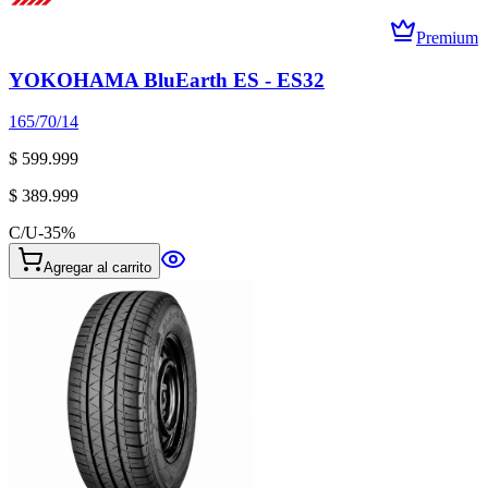
Premium
YOKOHAMA BluEarth ES - ES32
165/70/14
$ 599.999
$ 389.999
C/U
-
35
%
Agregar al carrito