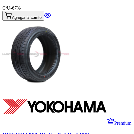
C/U
-
67
%
Agregar al carrito
Premium