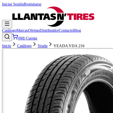
Iniciar Sesión
Registrarse
Catálogo
Marcas
Ofertas
Distribuidor
Contacto
Blog
0
Mi Cuenta
Inicio
Catálogo
Yeada
YEADA YDA 216