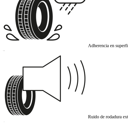
Adherencia en superf
B
Ruido de rodadura ext
B