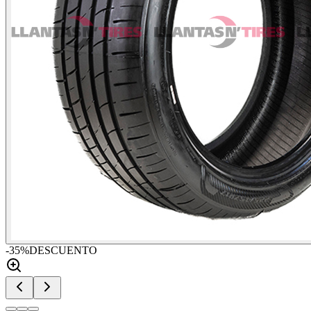
-
35
%
DESCUENTO