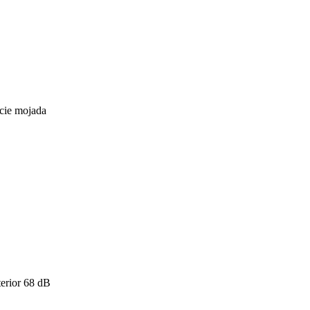
icie mojada
erior
68
dB