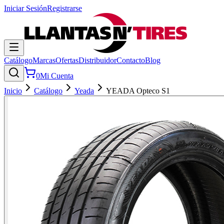
Iniciar Sesión
Registrarse
Catálogo
Marcas
Ofertas
Distribuidor
Contacto
Blog
0
Mi Cuenta
Inicio
Catálogo
Yeada
YEADA Opteco S1