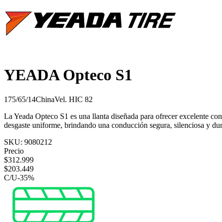
YEADA Opteco S1
175/65/14
China
Vel.
H
IC
82
La Yeada Opteco S1 es una llanta diseñada para ofrecer excelente confo
desgaste uniforme, brindando una conducción segura, silenciosa y dur
SKU:
9080212
Precio
$
312.999
$
203.449
C/U
-
35
%