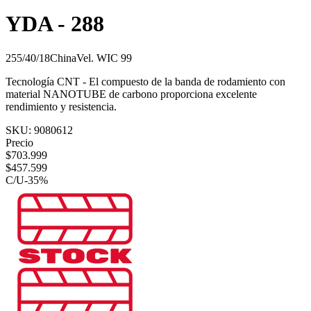
YDA - 288
255/40/18
China
Vel.
W
IC
99
Tecnología CNT - El compuesto de la banda de rodamiento con
material NANOTUBE de carbono proporciona excelente
rendimiento y resistencia.
SKU:
9080612
Precio
$
703.999
$
457.599
C/U
-
35
%