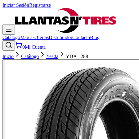
Iniciar Sesión
Registrarse
Catálogo
Marcas
Ofertas
Distribuidor
Contacto
Blog
0
Mi Cuenta
Inicio
Catálogo
Yeada
YDA - 288