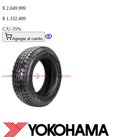
$ 2.049.999
$ 1.332.499
C/U
-
35
%
Agregar al carrito