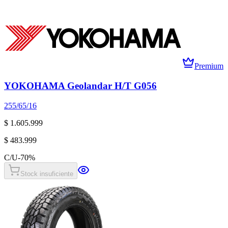
Premium
YOKOHAMA Geolandar H/T G056
255/65/16
$ 1.605.999
$ 483.999
C/U
-
70
%
Stock insuficiente