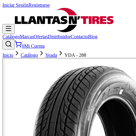
Iniciar Sesión
Registrarse
Catálogo
Marcas
Ofertas
Distribuidor
Contacto
Blog
0
Mi Cuenta
Inicio
Catálogo
Yeada
YDA - 288