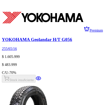
Premium
YOKOHAMA Geolandar H/T G056
255/65/16
$ 1.605.999
$ 483.999
C/U
-
70
%
Stock insuficiente