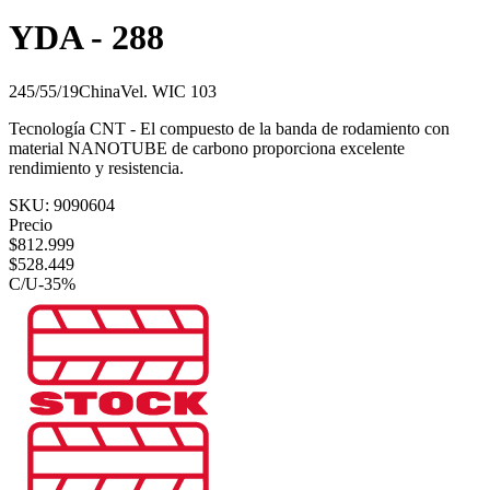
YDA - 288
245/55/19
China
Vel.
W
IC
103
Tecnología CNT - El compuesto de la banda de rodamiento con
material NANOTUBE de carbono proporciona excelente
rendimiento y resistencia.
SKU:
9090604
Precio
$
812.999
$
528.449
C/U
-
35
%