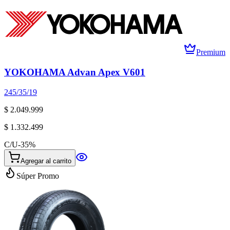
Premium
YOKOHAMA Advan Apex V601
245/35/19
$ 2.049.999
$ 1.332.499
C/U
-
35
%
Agregar al carrito
Súper Promo