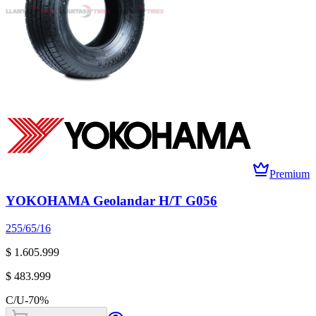
Premium
YOKOHAMA Geolandar H/T G056
255/65/16
$ 1.605.999
$ 483.999
C/U
-
70
%