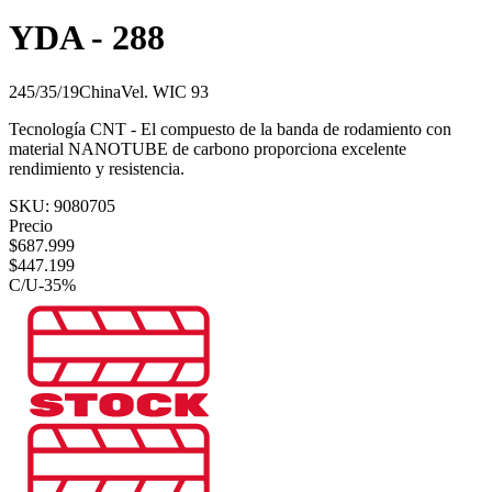
YDA - 288
245/35/19
China
Vel.
W
IC
93
Tecnología CNT - El compuesto de la banda de rodamiento con
material NANOTUBE de carbono proporciona excelente
rendimiento y resistencia.
SKU:
9080705
Precio
$
687.999
$
447.199
C/U
-
35
%