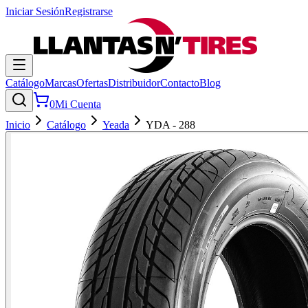
Iniciar Sesión
Registrarse
Catálogo
Marcas
Ofertas
Distribuidor
Contacto
Blog
0
Mi Cuenta
Inicio
Catálogo
Yeada
YDA - 288