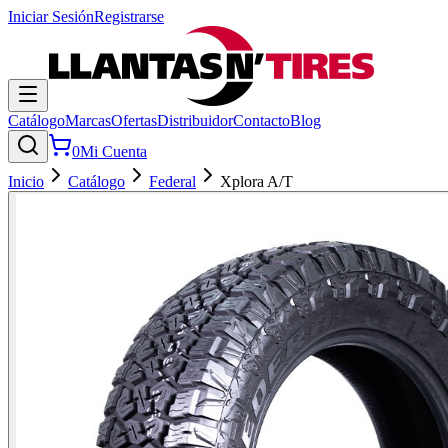
Iniciar Sesión
Registrarse
Catálogo
Marcas
Ofertas
Distribuidor
Contacto
Blog
0
Mi Cuenta
Inicio
Catálogo
Federal
Xplora A/T