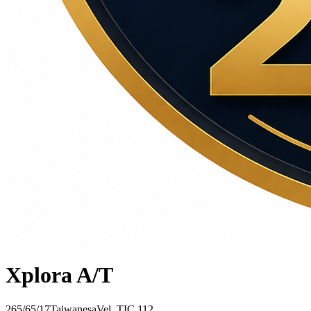
Xplora A/T
265/65/17
Taiwanesa
Vel.
T
IC
112