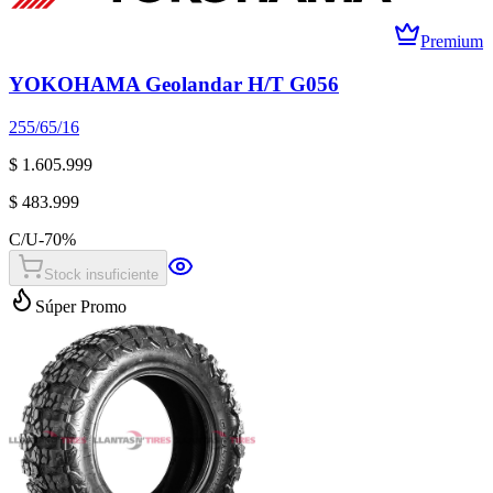
Premium
YOKOHAMA Geolandar H/T G056
255/65/16
$ 1.605.999
$ 483.999
C/U
-
70
%
Stock insuficiente
Súper Promo