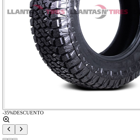
-
35
%
DESCUENTO