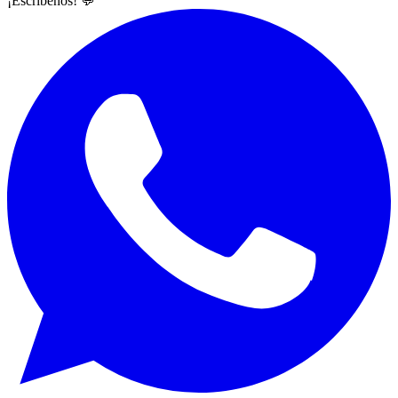
¡Escríbenos! 💬