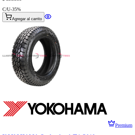
C/U
-
35
%
Agregar al carrito
Premium