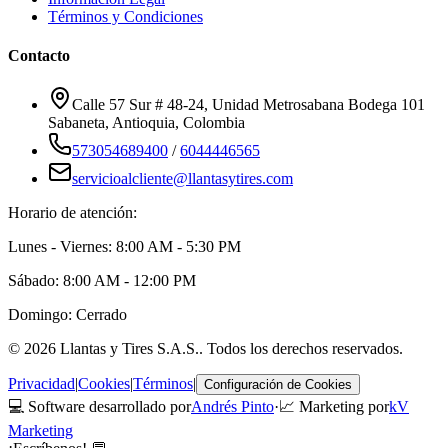
Términos y Condiciones
Contacto
Calle 57 Sur # 48-24, Unidad Metrosabana Bodega 101
Sabaneta
,
Antioquia
, Colombia
573054689400
/
6044446565
servicioalcliente@llantasytires.com
Horario de atención:
Lunes - Viernes: 8:00 AM - 5:30 PM
Sábado: 8:00 AM - 12:00 PM
Domingo: Cerrado
©
2026
Llantas y Tires S.A.S.
. Todos los derechos reservados.
Privacidad
|
Cookies
|
Términos
|
Configuración de Cookies
💻 Software desarrollado por
Andrés Pinto
·
📈 Marketing por
kV
Marketing