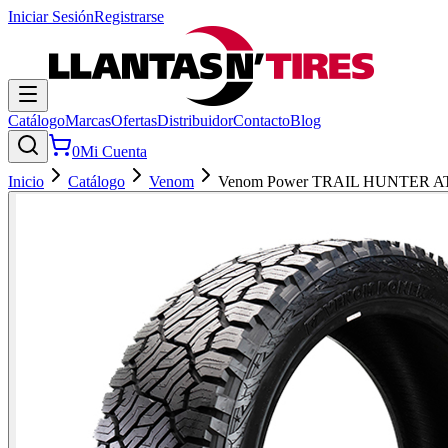
Iniciar Sesión
Registrarse
Catálogo
Marcas
Ofertas
Distribuidor
Contacto
Blog
0
Mi Cuenta
Inicio
Catálogo
Venom
Venom Power TRAIL HUNTER A