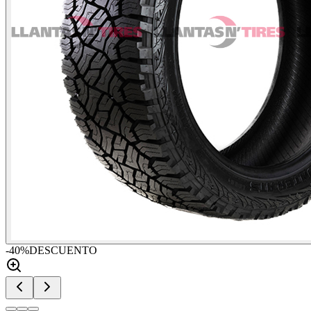
-
40
%
DESCUENTO