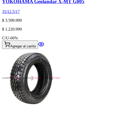
YOKOHAMA Geolandar X-MT G005
35/12.5/17
$ 3.599.999
$ 1.220.999
C/U
-
66
%
Agregar al carrito