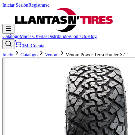
Iniciar Sesión
Registrarse
Catálogo
Marcas
Ofertas
Distribuidor
Contacto
Blog
0
Mi Cuenta
Inicio
Catálogo
Venom
Venom Power Terra Hunter X/T