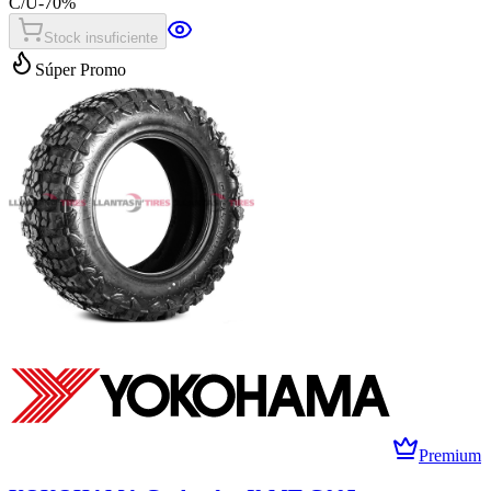
C/U
-
70
%
Stock insuficiente
Súper Promo
Premium