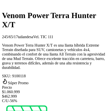
Venom Power Terra Hunter
X/T
245/65/17
tailandesa
Vel.
T
IC
111
Venom Power Terra Hunter X/T es una llanta híbrida Extreme
Terrain diseñada para SUV, camionetas y vehículos 4x4,
combinando el confort de una llanta All Terrain con la agresividad
de una Mud Terrain. Ofrece excelente tracción en carretera, barro,
grava y terrenos difíciles, además de una alta resistencia y
durabilidad.
SKU:
9100118
Súper Promo
Precio
$
1.060.999
$
462.999
C/U
-
56
%