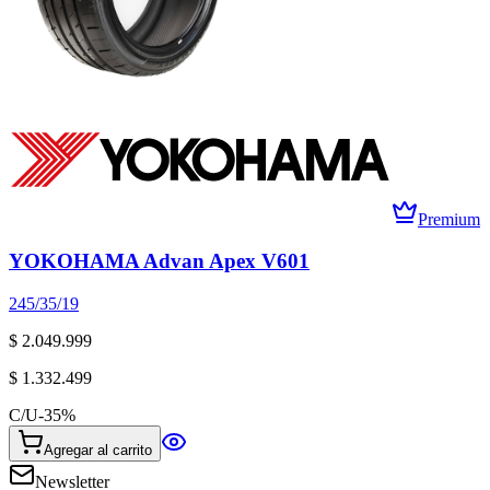
Premium
YOKOHAMA Advan Apex V601
245/35/19
$ 2.049.999
$ 1.332.499
C/U
-
35
%
Agregar al carrito
Newsletter