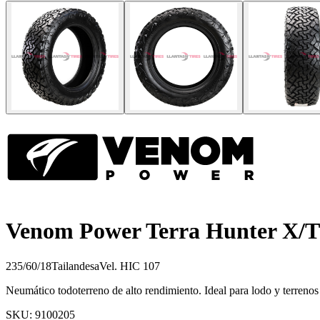
Venom Power Terra Hunter X/T
235/60/18
Tailandesa
Vel.
H
IC
107
Neumático todoterreno de alto rendimiento. Ideal para lodo y terrenos d
SKU:
9100205