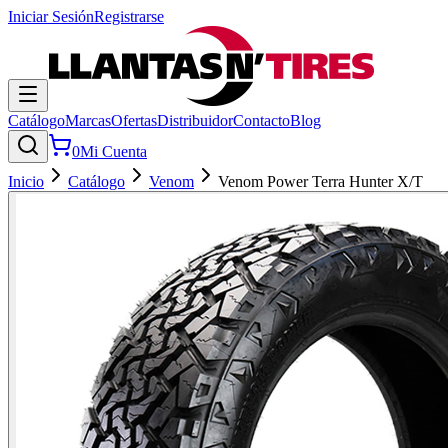
Iniciar Sesión
Registrarse
Catálogo
Marcas
Ofertas
Distribuidor
Contacto
Blog
0
Mi Cuenta
Inicio
Catálogo
Venom
Venom Power Terra Hunter X/T