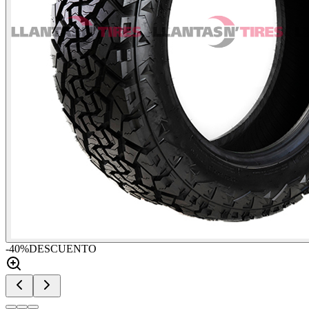
-
40
%
DESCUENTO