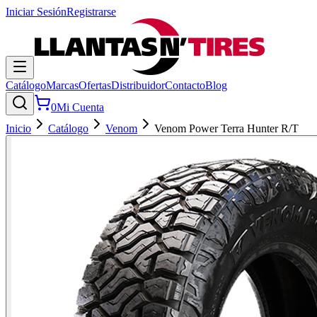
Iniciar Sesión
Registrarse
Catálogo
Marcas
Ofertas
Distribuidor
Contacto
Blog
0
Mi Cuenta
Inicio
Catálogo
Venom
Venom Power Terra Hunter R/T