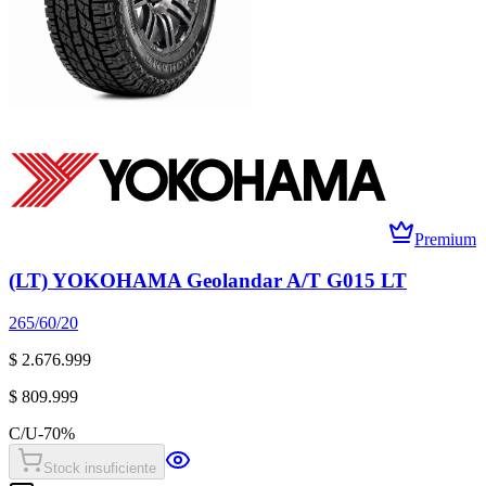
Premium
(LT) YOKOHAMA Geolandar A/T G015 LT
265/60/20
$ 2.676.999
$ 809.999
C/U
-
70
%
Stock insuficiente