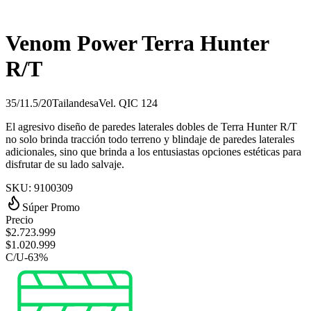
Venom Power Terra Hunter
R/T
35/11.5/20
Tailandesa
Vel.
Q
IC
124
El agresivo diseño de paredes laterales dobles de Terra Hunter R/T
no solo brinda tracción todo terreno y blindaje de paredes laterales
adicionales, sino que brinda a los entusiastas opciones estéticas para
disfrutar de su lado salvaje.
SKU:
9100309
Súper Promo
Precio
$
2.723.999
$
1.020.999
C/U
-
63
%