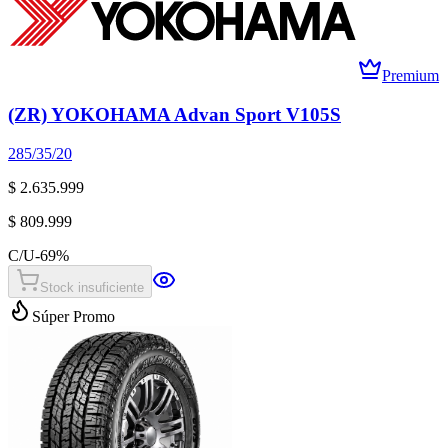
Premium
(ZR) YOKOHAMA Advan Sport V105S
285/35/20
$ 2.635.999
$ 809.999
C/U
-
69
%
Stock insuficiente
Súper Promo