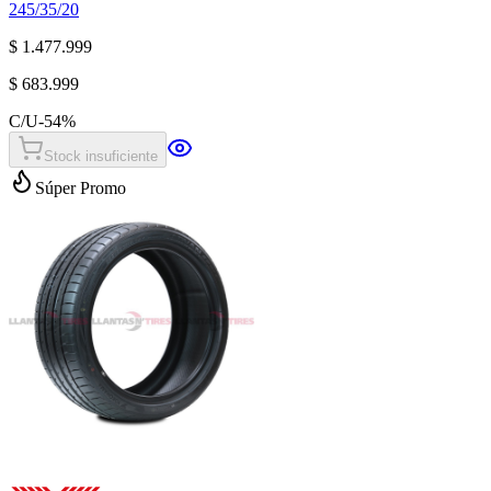
245/35/20
$ 1.477.999
$ 683.999
C/U
-
54
%
Stock insuficiente
Súper Promo